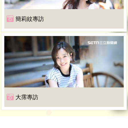
簡莉紋專訪
大霈專訪