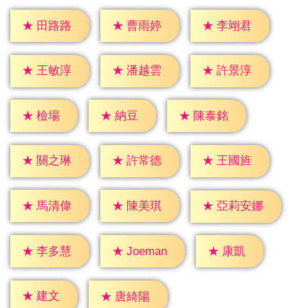
★
田路路
★
曹雨婷
★
李翊君
★
王敏淳
★
潘越雲
★
許景淳
★
檢場
★
納豆
★
陳泰銘
★
關之琳
★
許常德
★
王國旌
★
馬清偉
★
陳美琪
★
亞莉安娜
★
康凱
★
李多慧
★
Joeman
★
建文
★
唐綺陽