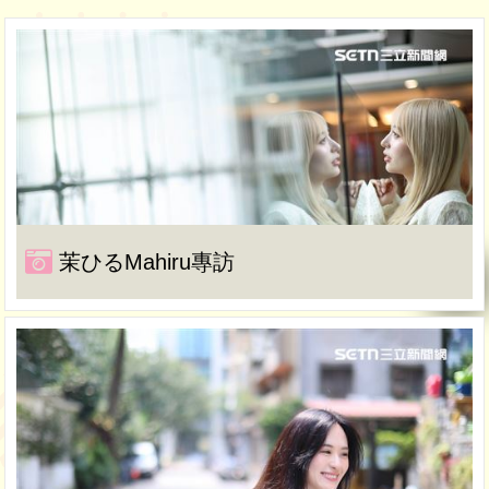
茉ひるMahiru專訪