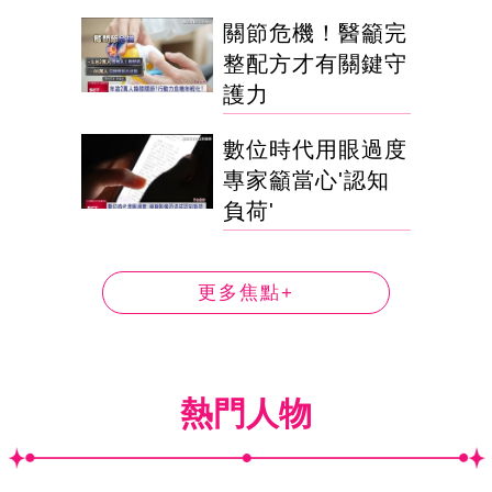
關節危機！醫籲完
整配方才有關鍵守
護力
數位時代用眼過度
專家籲當心'認知
負荷'
更多焦點+
熱門人物