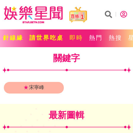
1
針線緣
請世界吃桌
即時
熱門
熱搜
關鍵字
★
宋寧峰
最新圖輯