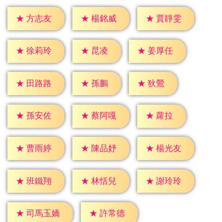
★
方志友
★
楊銘威
★
賈靜雯
★
昆凌
★
徐莉玲
★
姜厚任
★
孫鵬
★
狄鶯
★
田路路
★
蘿拉
★
孫安佐
★
蔡阿嘎
★
曹雨婷
★
陳品妤
★
楊光友
★
班鐵翔
★
林恬兒
★
謝玲玲
★
許常德
★
司馬玉嬌