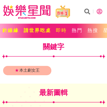
1
針線緣
請世界吃桌
即時
熱門
熱搜
關鍵字
★
本土劇女王
最新圖輯