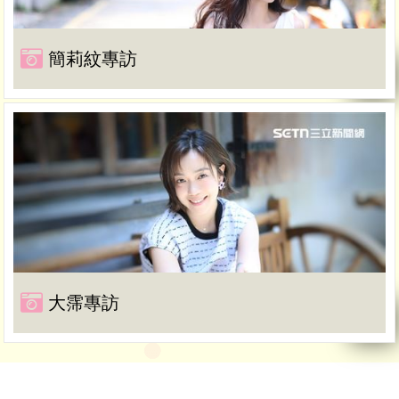
簡莉紋專訪
大霈專訪