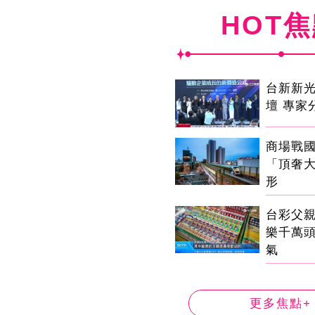
HOT
台新新
壇 專家
商場戰
「頂奢
形
台彩父
樂千萬
氣
更多焦點+