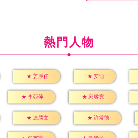
熱門人物
★
安迪
★
姜厚任
★
李亞萍
★
邱瓈寬
★
連勝文
★
許常德