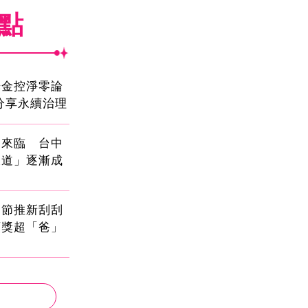
焦點
光金控淨零論
分享永續治理
國來臨 台中
大道」逐漸成
親節推新刮刮
頭獎超「爸」