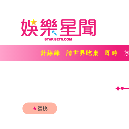
針線緣
請世界吃桌
即時
★
蜜桃