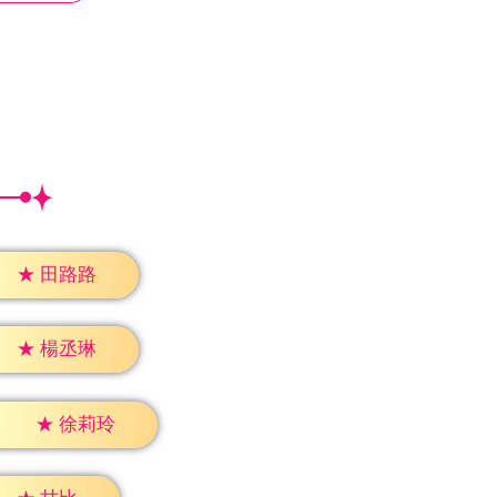
★
田路路
★
楊丞琳
★
徐莉玲