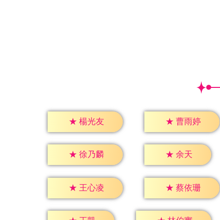
★
楊光友
★
曹雨婷
★
余天
★
徐乃麟
★
王心凌
★
蔡依珊