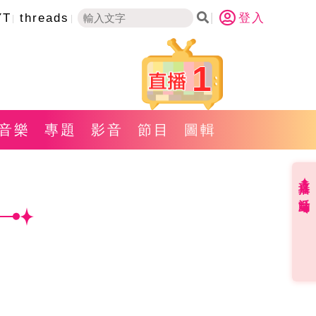
YT
threads
登入
1
音樂
專題
影音
節目
圖輯
直播✦活動