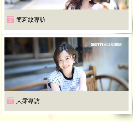
簡莉紋專訪
大霈專訪