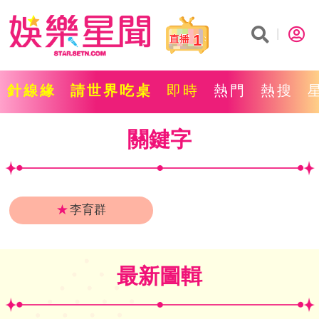
1
針線緣
請世界吃桌
即時
熱門
熱搜
關鍵字
★
李育群
最新圖輯