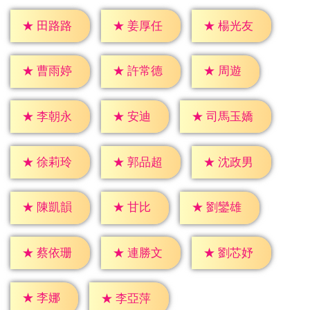
★
田路路
★
姜厚任
★
楊光友
★
周遊
★
曹雨婷
★
許常德
★
安迪
★
李朝永
★
司馬玉嬌
★
徐莉玲
★
郭品超
★
沈政男
★
甘比
★
陳凱韻
★
劉鑾雄
★
蔡依珊
★
連勝文
★
劉芯妤
★
李娜
★
李亞萍