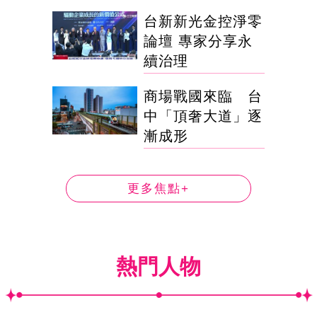
台新新光金控淨零
論壇 專家分享永
續治理
商場戰國來臨 台
中「頂奢大道」逐
漸成形
更多焦點+
熱門人物