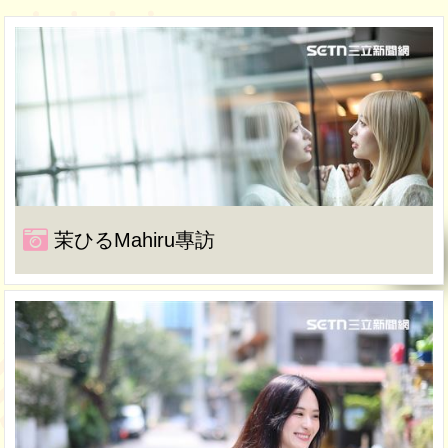
茉ひるMahiru專訪