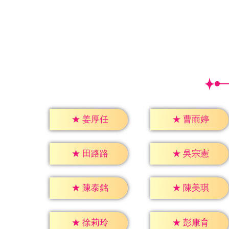
★
姜厚任
★
曹雨婷
★
田路路
★
吳宗憲
★
陳泰銘
★
陳美琪
★
徐莉玲
★
彭康育