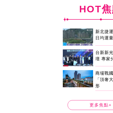
HOT
新北捷運
日均運量
台新新
壇 專家
商場戰
「頂奢
形
更多焦點+