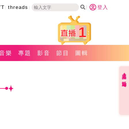
YT
threads
登入
1
音樂
專題
影音
節目
圖輯
直播✦活動