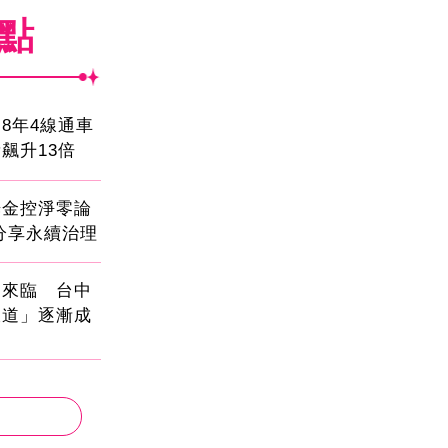
焦點
8年4線通車
飆升13倍
光金控淨零論
分享永續治理
國來臨 台中
大道」逐漸成