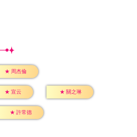
★
周杰倫
★
宣云
★
關之琳
★
許常德