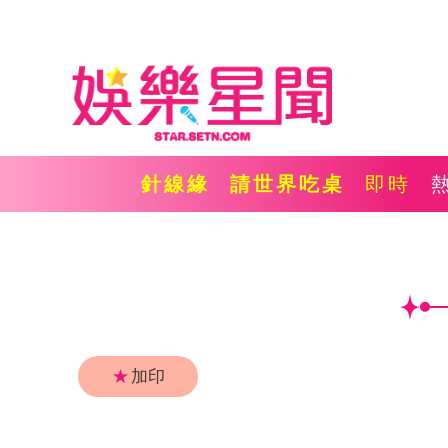
針線緣
請世界吃桌
即時
★
加印