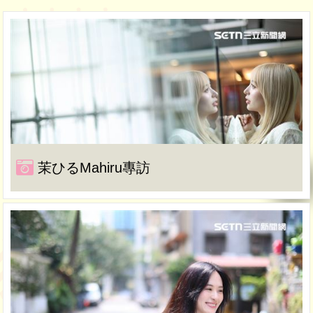
茉ひるMahiru專訪