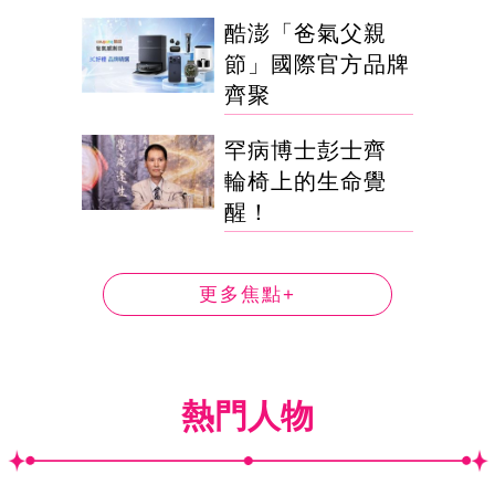
酷澎「爸氣父親
節」國際官方品牌
齊聚
罕病博士彭士齊
輪椅上的生命覺
醒！
更多焦點+
熱門人物