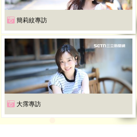
簡莉紋專訪
大霈專訪