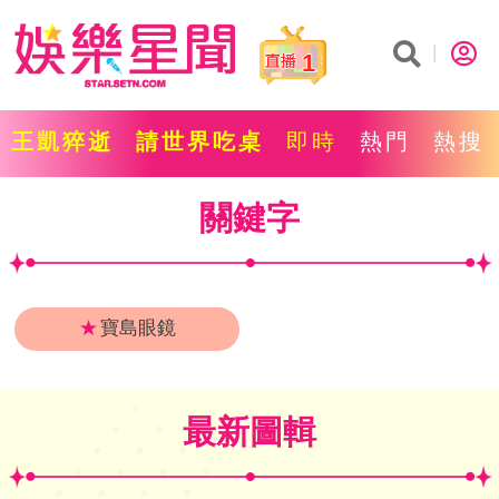
1
王凱猝逝
請世界吃桌
即時
熱門
熱搜
關鍵字
★
寶島眼鏡
最新圖輯