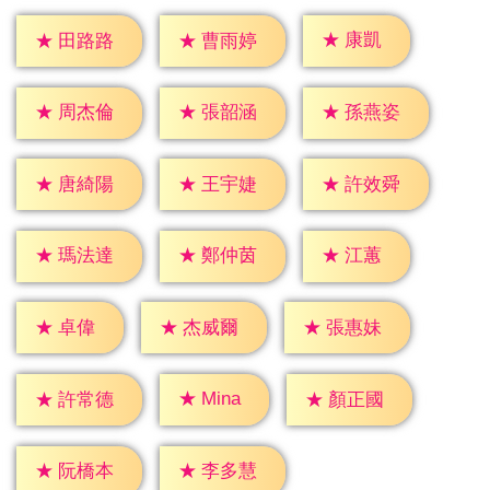
★
康凱
★
田路路
★
曹雨婷
★
周杰倫
★
張韶涵
★
孫燕姿
★
唐綺陽
★
王宇婕
★
許效舜
★
江蕙
★
瑪法達
★
鄭仲茵
★
卓偉
★
杰威爾
★
張惠妹
★
Mina
★
許常德
★
顏正國
★
阮橋本
★
李多慧