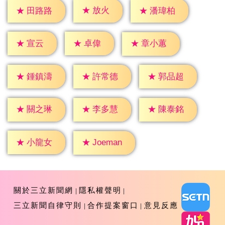
★
放火
★
田路路
★
潘瑋柏
★
宣云
★
卓偉
★
章小蕙
★
鍾鎮濤
★
許常德
★
郭品超
★
關之琳
★
李多慧
★
陳泰銘
★
小龍女
★
Joeman
關於三立新聞網
隱私權聲明
三立新聞自律守則
合作提案窗口
意見反應