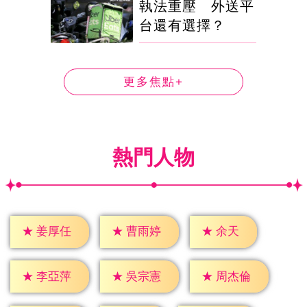
執法重壓 外送平
台還有選擇？
更多焦點+
熱門人物
★
余天
★
姜厚任
★
曹雨婷
★
李亞萍
★
吳宗憲
★
周杰倫