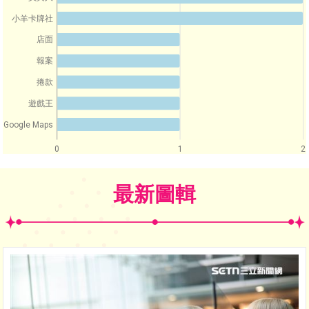
小羊卡牌社
店面
報案
捲款
遊戲王
Google Maps
0
1
2
最新圖輯