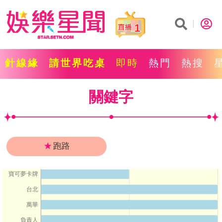
1
針線緣
請世界吃桌
即時
熱門
熱搜
關鍵字
★
跑路
寶可夢卡牌
台北
萬華
負責人