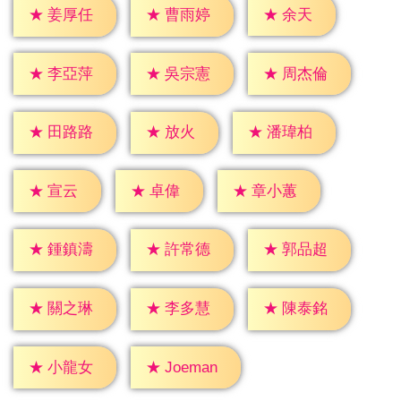
★
余天
★
姜厚任
★
曹雨婷
★
李亞萍
★
吳宗憲
★
周杰倫
★
放火
★
田路路
★
潘瑋柏
★
宣云
★
卓偉
★
章小蕙
★
鍾鎮濤
★
許常德
★
郭品超
★
關之琳
★
李多慧
★
陳泰銘
★
小龍女
★
Joeman