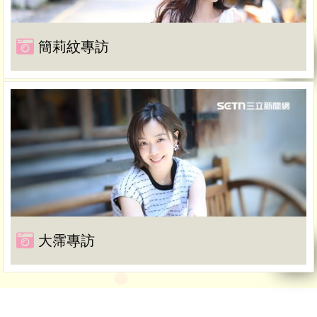
簡莉紋專訪
大霈專訪