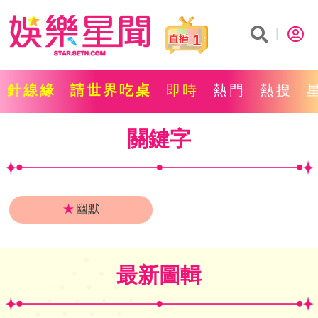
1
針線緣
請世界吃桌
即時
熱門
熱搜
關鍵字
★
幽默
最新圖輯