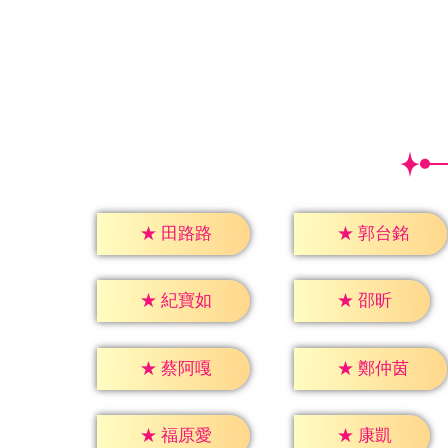
★
田路路
★
郭台銘
★
邵昕
★
紀寶如
★
蔡阿嘎
★
鄭仲茵
★
康凱
★
福原愛