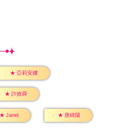
★
亞莉安娜
★
許效舜
★
Janet
★
唐綺陽