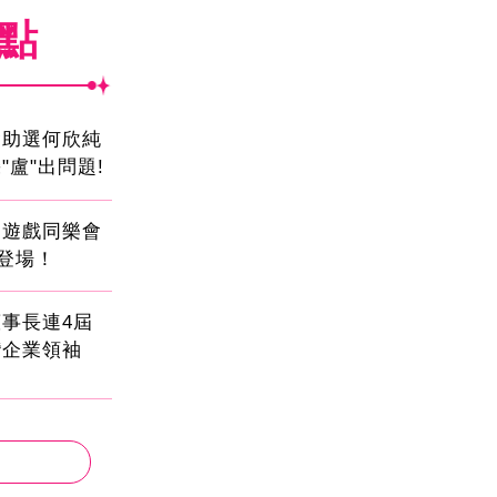
焦點
會助選何欣純
"盧"出問題!
創遊戲同樂會
日登場！
事長連4屆
灣企業領袖