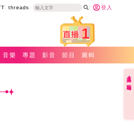
YT
threads
登入
1
音樂
專題
影音
節目
圖輯
直播✦活動