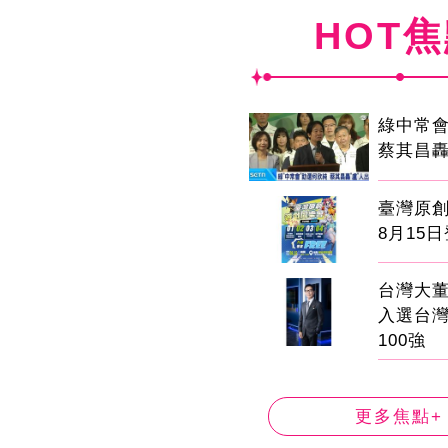
HOT
綠中常
蔡其昌轟
臺灣原
8月15
台灣大董
入選台
100強
更多焦點+