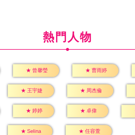
熱門人物
★
曾馨瑩
★
曹雨婷
★
王宇婕
★
周杰倫
★
婷婷
★
卓偉
★
Selina
★
任容萱