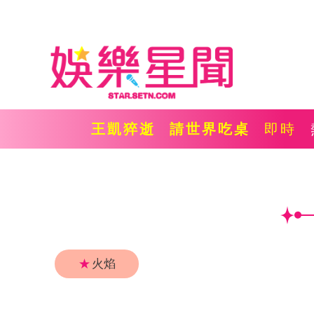
王凱猝逝
請世界吃桌
即時
★
火焰