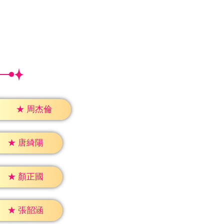
★
周杰倫
★
唐綺陽
★
顏正國
★
張韶涵