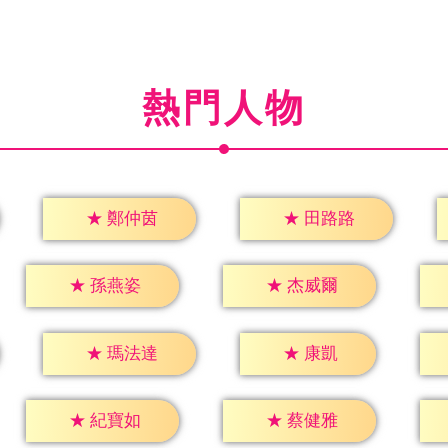
熱門人物
★
鄭仲茵
★
田路路
★
孫燕姿
★
杰威爾
★
康凱
★
瑪法達
★
紀寶如
★
蔡健雅