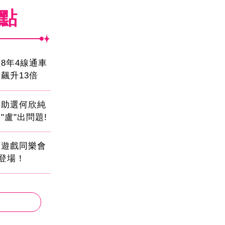
焦點
8年4線通車
飆升13倍
會助選何欣純
"盧"出問題!
創遊戲同樂會
日登場！