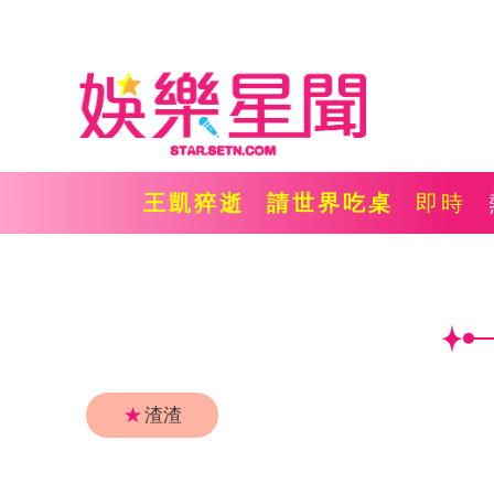
王凱猝逝
請世界吃桌
即時
★
渣渣