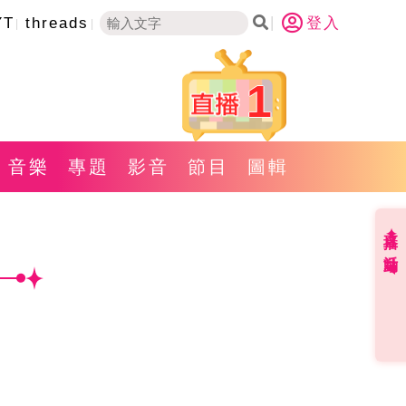
YT
threads
登入
1
音樂
專題
影音
節目
圖輯
直播✦活動