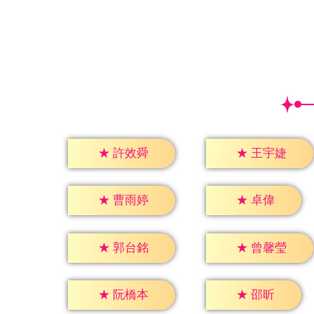
★
許效舜
★
王宇婕
★
卓偉
★
曹雨婷
★
郭台銘
★
曾馨瑩
★
邵昕
★
阮橋本