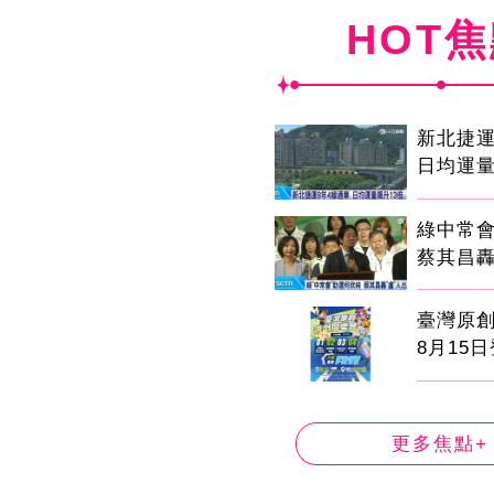
HOT
新北捷運
日均運量
綠中常
蔡其昌轟
臺灣原
8月15
更多焦點+