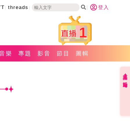
YT
threads
登入
1
音樂
專題
影音
節目
圖輯
直播✦活動