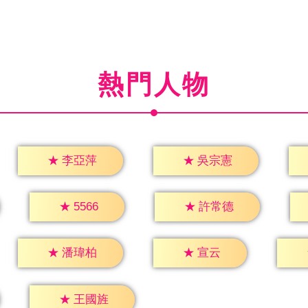
熱門人物
★
李亞萍
★
吳宗憲
★
5566
★
許常德
★
宣云
★
潘瑋柏
★
王國旌