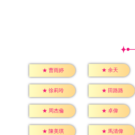
★
余天
★
曹雨婷
★
徐莉玲
★
田路路
★
卓偉
★
周杰倫
★
陳美琪
★
馬清偉