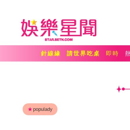
針線緣
請世界吃桌
即時
★
populady