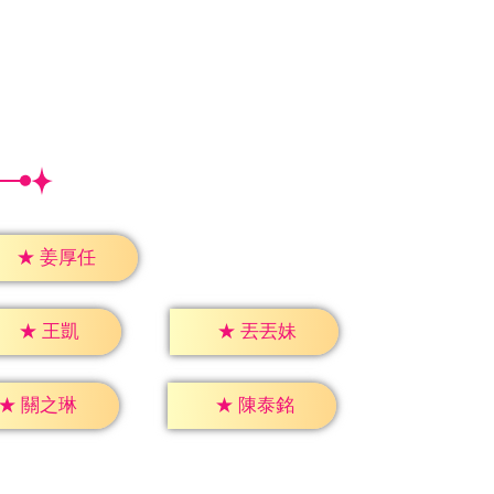
★
姜厚任
★
王凱
★
丟丟妹
★
關之琳
★
陳泰銘