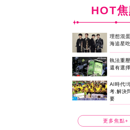
HOT
理想混
海追星
執法重
還有選
AI時代
考.解決
要
更多焦點+