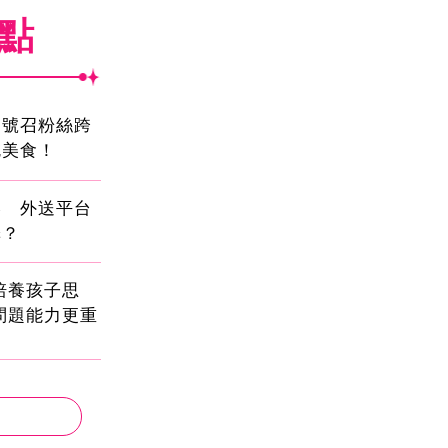
焦點
蛋號召粉絲跨
吃美食！
壓 外送平台
擇？
!培養孩子思
問題能力更重