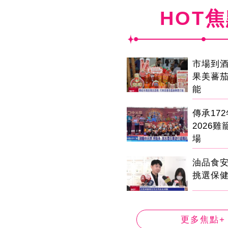
HOT
市場到
果美蕃
能
傳承17
2026
場
油品食
挑選保
更多焦點+