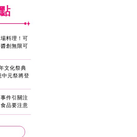
焦點
酒場料理！可
茄醬創無限可
2年文化祭典
雞籠中元祭將登
安事件引關注
健食品要注意