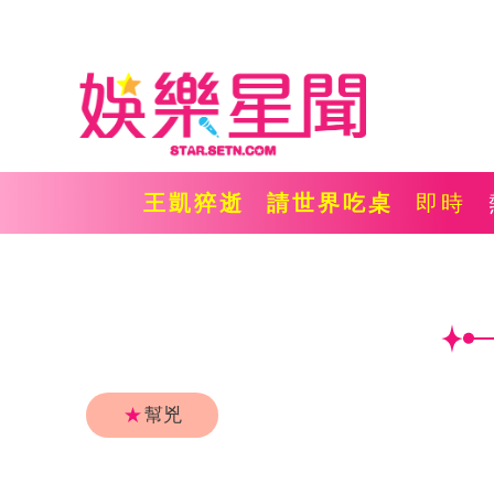
王凱猝逝
請世界吃桌
即時
★
幫兇