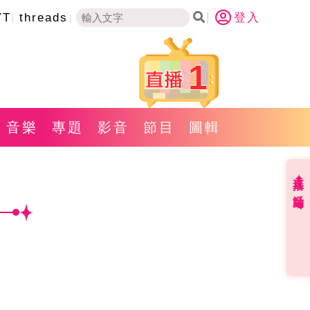
YT
threads
登入
1
音樂
專題
影音
節目
圖輯
直播✦活動