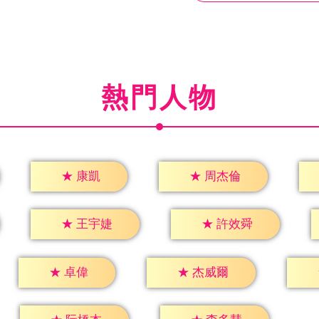
熱門人物
★
康凱
★
周杰倫
★
王宇婕
★
許效舜
★
卓偉
★
杰威爾