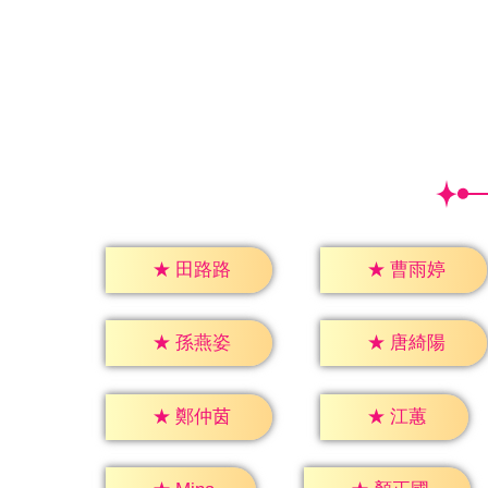
★
田路路
★
曹雨婷
★
孫燕姿
★
唐綺陽
★
江蕙
★
鄭仲茵