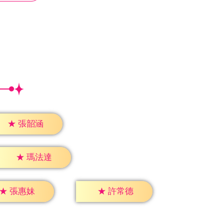
★
張韶涵
★
瑪法達
★
張惠妹
★
許常德