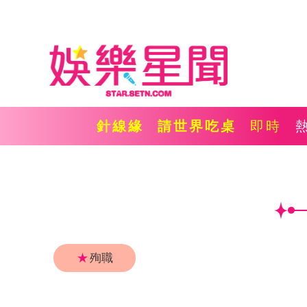
針線緣
請世界吃桌
即時
★
殉職