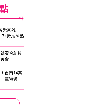
焦點
員齊聚高雄
sa 7s掀足球熱
蛋號召粉絲跨
吃美食！
！台南14萬
餐「整顆愛