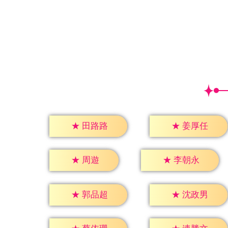
★
田路路
★
姜厚任
★
周遊
★
李朝永
★
郭品超
★
沈政男