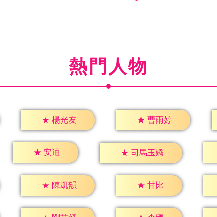
熱門人物
★
楊光友
★
曹雨婷
★
安迪
★
司馬玉嬌
★
甘比
★
陳凱韻