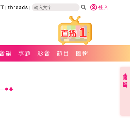
YT
threads
登入
1
音樂
專題
影音
節目
圖輯
直播✦活動