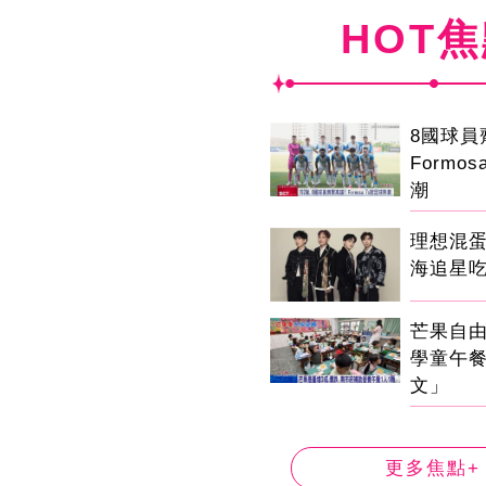
HOT
8國球
Formo
潮
理想混
海追星
芒果自由
學童午
文」
更多焦點+