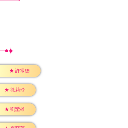
★
許常德
★
徐莉玲
★
劉鑾雄