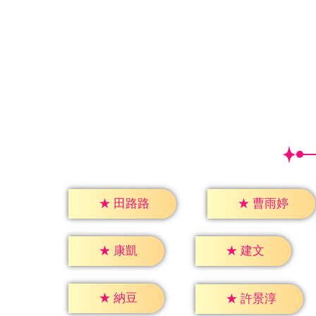
★
田路路
★
曹雨婷
★
康凱
★
建文
★
納豆
★
許景淳