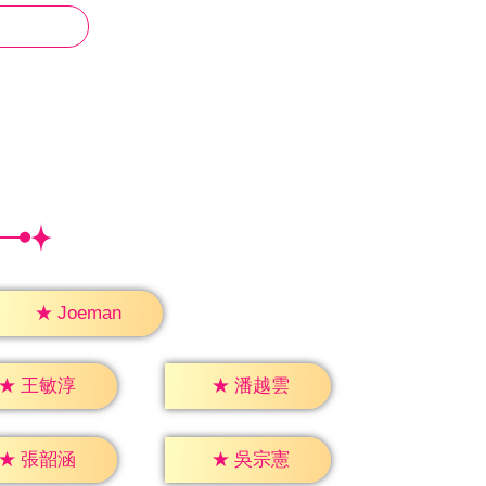
★
Joeman
★
王敏淳
★
潘越雲
★
張韶涵
★
吳宗憲