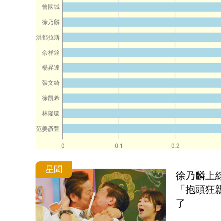
曾國城
徐乃麟
洪都拉斯
余祥銓
楊昇達
張文綺
徐凱希
林隆璇
范姜彥豐
0
0.1
0.2
星聞
徐乃麟上
「抱頭狂
了