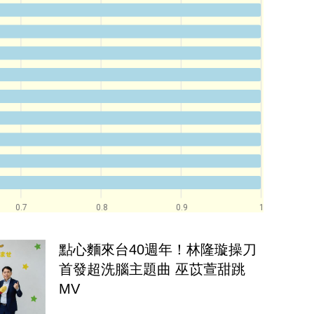
0.7
0.8
0.9
1
點心麵來台40週年！林隆璇操刀
首發超洗腦主題曲 巫苡萱甜跳
MV