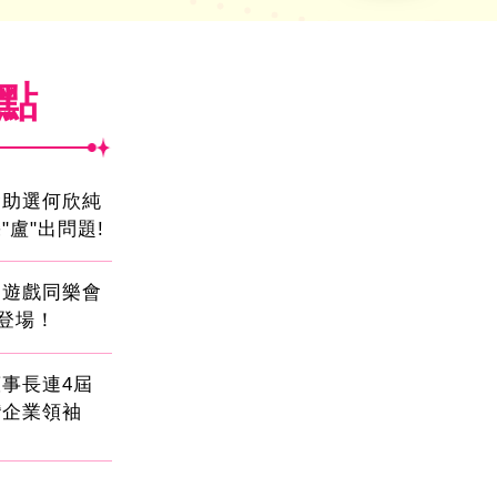
焦點
會助選何欣純
"盧"出問題!
創遊戲同樂會
日登場！
事長連4屆
灣企業領袖