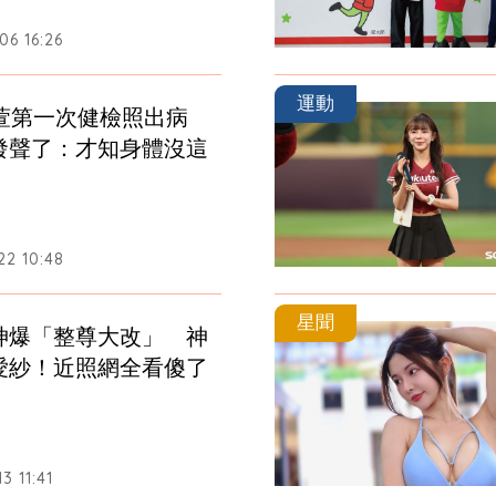
06 16:26
運動
苡萱第一次健檢照出病
發聲了：才知身體沒這
22 10:48
星聞
神爆「整尊大改」　神
愛紗！近照網全看傻了
3 11:41