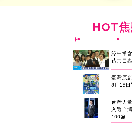
HOT
綠中常
蔡其昌轟
臺灣原
8月15
台灣大董
入選台
100強