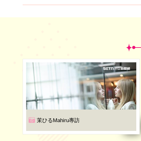
茉ひるMahiru專訪