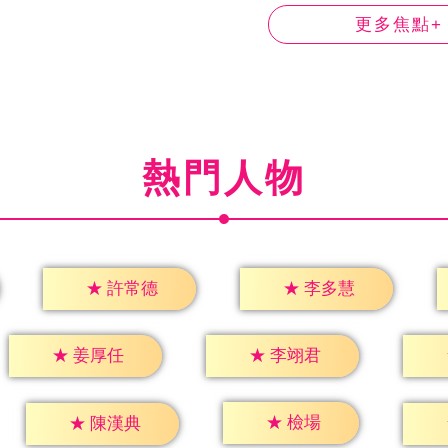
更多焦點+
熱門人物
★
許常德
★
李多慧
★
姜厚任
★
李翊君
★
檢場
★
陳漢典