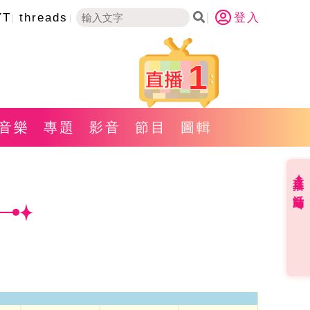
YT
threads
登入
1
音樂
專題
影音
節目
圖輯
直播✦活動