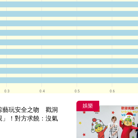
0.3
0.4
0.5
0.6
娛樂
綜藝玩安全之吻　戳洞
親」！對方求饒：沒氣