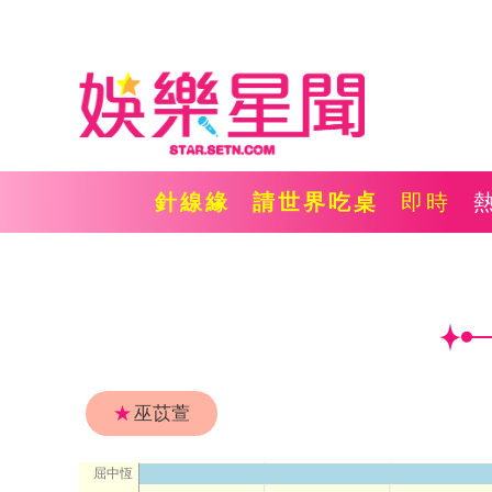
針線緣
請世界吃桌
即時
★
巫苡萱
屈中恆