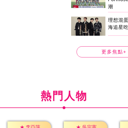
潮
理想混
海追星
更多焦點+
熱門人物
★
李亞萍
★
吳宗憲