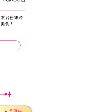
蛋號召粉絲跨
吃美食！
★
姜厚任