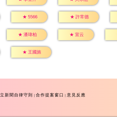
★
5566
★
許常德
★
宣云
★
潘瑋柏
★
王國旌
立新聞自律守則
合作提案窗口
意見反應