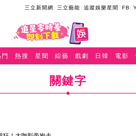
三立新聞網
三立藝能
追蹤娛樂星聞
FB
熱門
熱搜
星聞
綜藝
戲劇
日韓
電影
關鍵字
題超狂！大咖影帝抱走