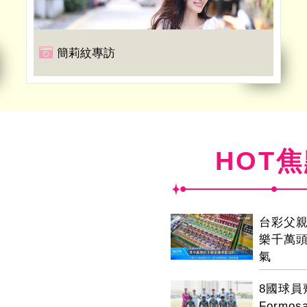
簡莉紋專訪
HOT
台彩父
樂千萬
氣
8國球
Formo