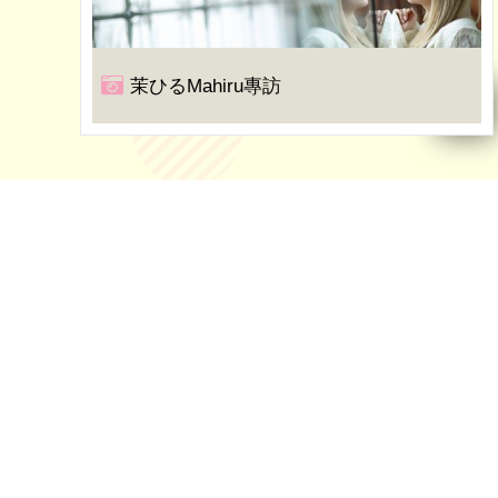
茉ひるMahiru專訪