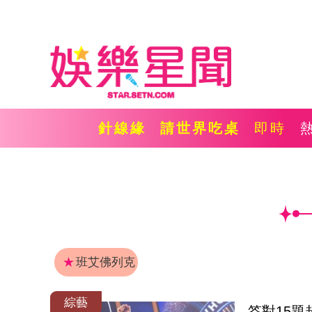
針線緣
請世界吃桌
即時
★
班艾佛列克
綜藝
答對15