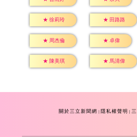
★
徐莉玲
★
田路路
★
卓偉
★
周杰倫
★
陳美琪
★
馬清偉
關於三立新聞網
隱私權聲明
三