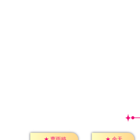
★
余天
★
曹雨婷