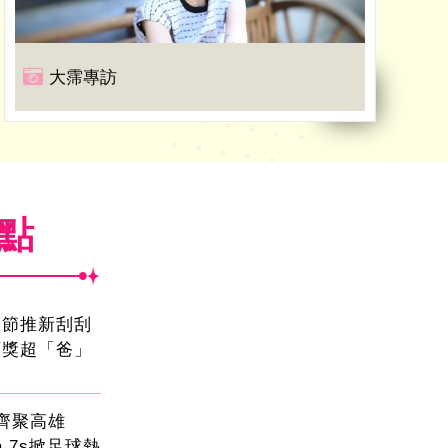
大霈專訪
焦點
親節推新刮刮
頭獎超「爸」
員齊聚高雄
sa 7s掀足球熱