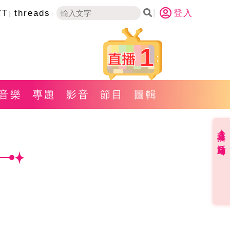
YT
threads
登入
1
音樂
專題
影音
節目
圖輯
直播✦活動