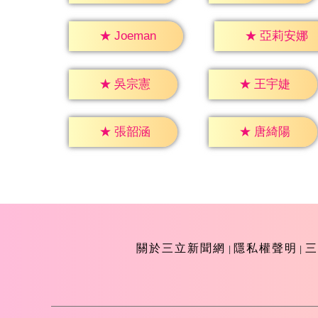
★
Joeman
★
亞莉安娜
★
吳宗憲
★
王宇婕
★
張韶涵
★
唐綺陽
關於三立新聞網
隱私權聲明
三