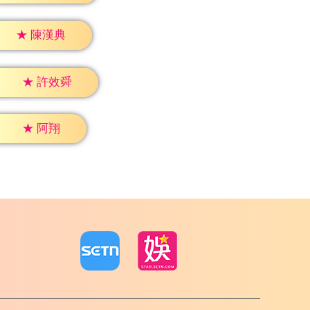
★
陳漢典
★
許效舜
★
阿翔