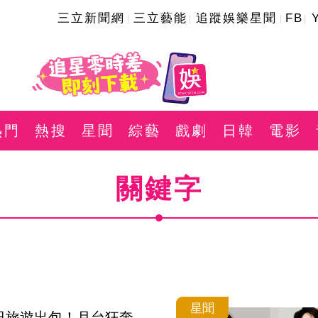
三立新聞網
三立藝能
追蹤娛樂星聞
FB
熱門
熱搜
星聞
綜藝
戲劇
日韓
電影
關鍵字
星聞
日旅遊出包！月台狂奔