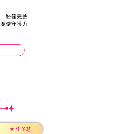
機！醫籲完整
有關鍵守護力
★
李多慧