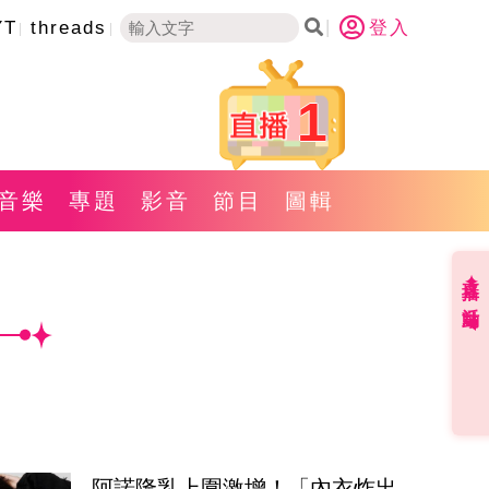
YT
threads
登入
1
音樂
專題
影音
節目
圖輯
直播✦活動
阿諾隆乳上圍激增！「內衣炸出