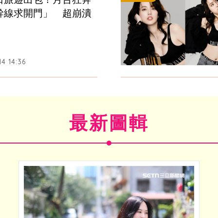
幹線求開門」　超崩潰
4 14:36
最新圖輯