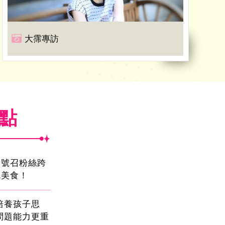
大霈專訪
焦點
蛋號召粉絲跨
吃美食！
!培養孩子思
問題能力更重