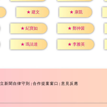
★
建文
★
康凱
★
紀寶如
★
鄭仲茵
★
瑪法達
★
李雅英
立新聞自律守則
合作提案窗口
意見反應