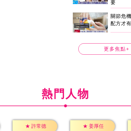
要
關節危
配方才
更多焦點+
熱門人物
★
許常德
★
姜厚任