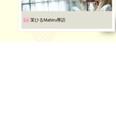
茉ひるMahiru專訪