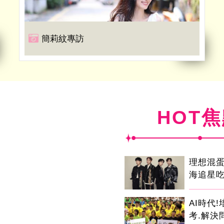
簡莉紋專訪
HOT
理想混
海追星
AI時代
考.解決