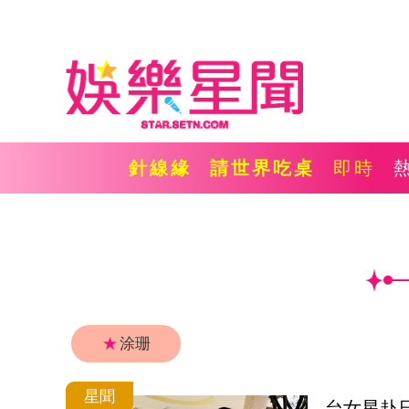
針線緣
請世界吃桌
即時
★
涂珊
星聞
台女星赴