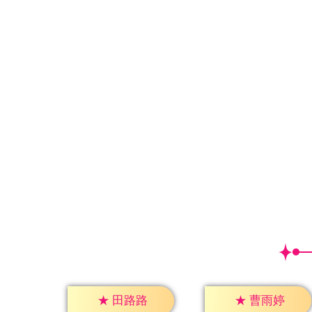
★
田路路
★
曹雨婷