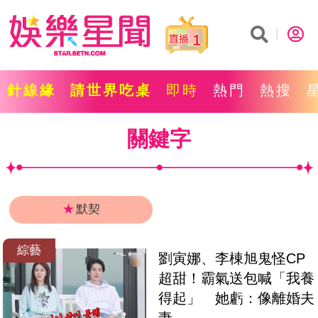
1
針線緣
請世界吃桌
即時
熱門
熱搜
關鍵字
★
默契
綜藝
劉寅娜、李棟旭鬼怪CP
超甜！霸氣送包喊「我養
得起」　她虧：像離婚夫
妻