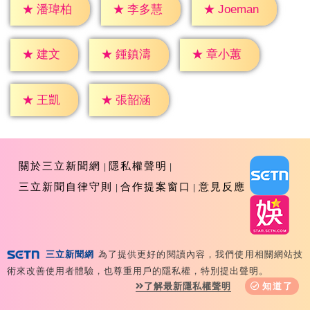
★
潘瑋柏
★
李多慧
★
Joeman
★
建文
★
鍾鎮濤
★
章小蕙
★
王凱
★
張韶涵
關於三立新聞網
隱私權聲明
三立新聞自律守則
合作提案窗口
意見反應
三立新聞網
為了提供更好的閱讀內容，我們使用相關網站技
Copyright ©2026 Sanlih E-Television All Rights
術來改善使用者體驗，也尊重用戶的隱私權，特別提出聲明。
Reserved 版權所有 盜用必究 台北市內湖區舊宗路一段159
了解最新隱私權聲明
知道了
號 02-8792-8888