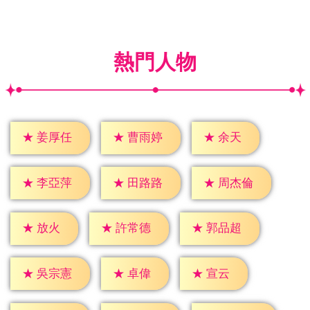
熱門人物
★
余天
★
姜厚任
★
曹雨婷
★
李亞萍
★
田路路
★
周杰倫
★
放火
★
許常德
★
郭品超
★
卓偉
★
宣云
★
吳宗憲