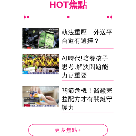
HOT焦點
執法重壓 外送平
台還有選擇？
AI時代!培養孩子
思考.解決問題能
力更重要
關節危機！醫籲完
整配方才有關鍵守
護力
更多焦點+