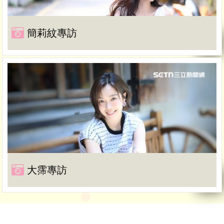
簡莉紋專訪
大霈專訪