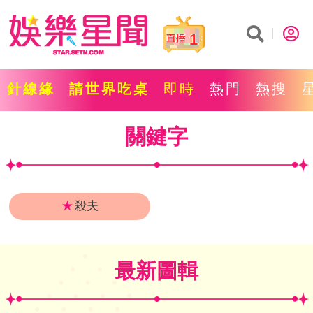
1
針線緣
請世界吃桌
即時
熱門
熱搜
關鍵字
★
殺夫
最新圖輯