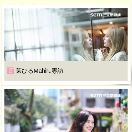
茉ひるMahiru專訪