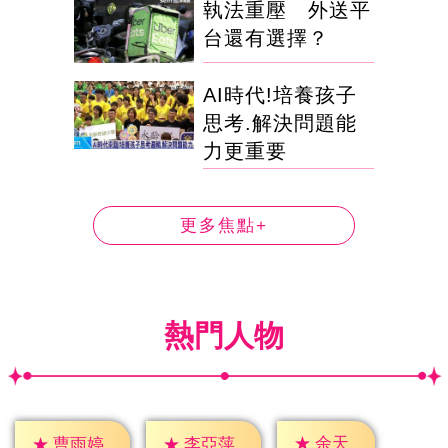
執法重壓 外送平
台還有選擇？
AI時代!培養孩子
思考.解決問題能
力更重要
更多焦點+
熱門人物
★
余天
★
曹雨婷
★
李亞萍