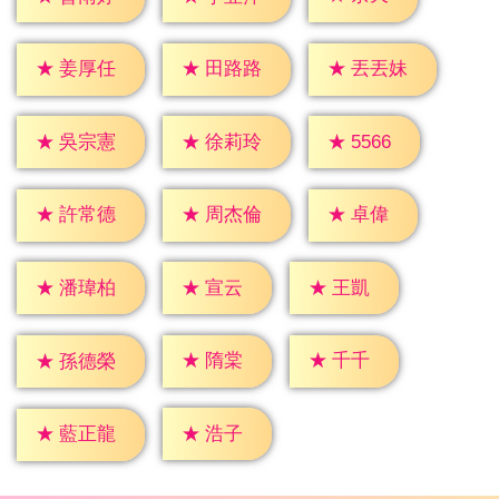
★
姜厚任
★
田路路
★
丟丟妹
★
5566
★
吳宗憲
★
徐莉玲
★
卓偉
★
許常德
★
周杰倫
★
宣云
★
王凱
★
潘瑋柏
★
隋棠
★
千千
★
孫德榮
★
浩子
★
藍正龍