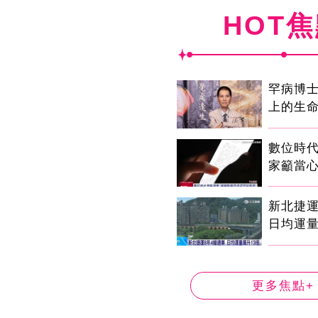
HOT
罕病博士
上的生
數位時代
家籲當心
新北捷運
日均運量
更多焦點+