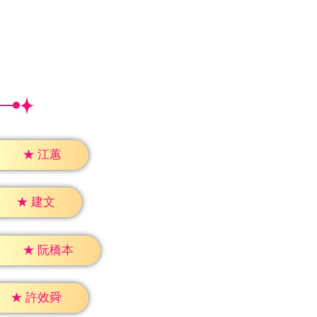
★
江蕙
★
建文
★
阮橋本
★
許效舜