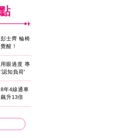
焦點
彭士齊 輪椅
命覺醒！
用眼過度 專
'認知負荷'
8年4線通車
飆升13倍