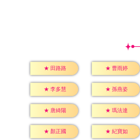
★
田路路
★
曹雨婷
★
李多慧
★
孫燕姿
★
唐綺陽
★
瑪法達
★
顏正國
★
紀寶如