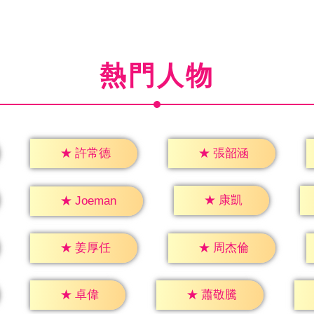
熱門人物
★
許常德
★
張韶涵
★
康凱
★
Joeman
★
姜厚任
★
周杰倫
★
卓偉
★
蕭敬騰