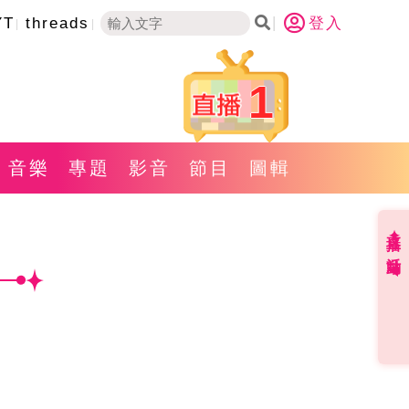
YT
threads
登入
1
音樂
專題
影音
節目
圖輯
直播✦活動