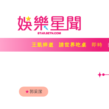
王凱猝逝
請世界吃桌
即時
★
郭采潔