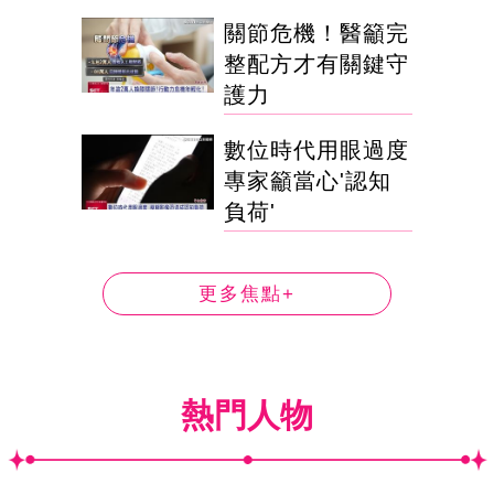
關節危機！醫籲完
整配方才有關鍵守
護力
數位時代用眼過度
專家籲當心'認知
負荷'
更多焦點+
熱門人物