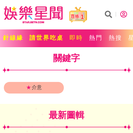
1
針線緣
請世界吃桌
即時
熱門
熱搜
關鍵字
★
介意
最新圖輯