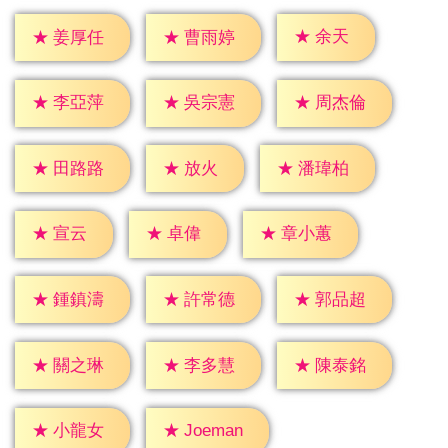
★
余天
★
姜厚任
★
曹雨婷
★
李亞萍
★
吳宗憲
★
周杰倫
★
放火
★
田路路
★
潘瑋柏
★
宣云
★
卓偉
★
章小蕙
★
鍾鎮濤
★
許常德
★
郭品超
★
關之琳
★
李多慧
★
陳泰銘
★
小龍女
★
Joeman