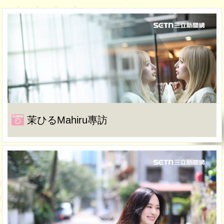
茉ひるMahiru專訪