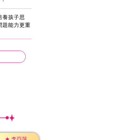
!培養孩子思
問題能力更重
★
李亞萍