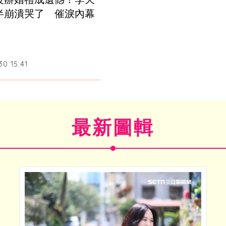
半崩潰哭了　催淚內幕
0 15:41
最新圖輯