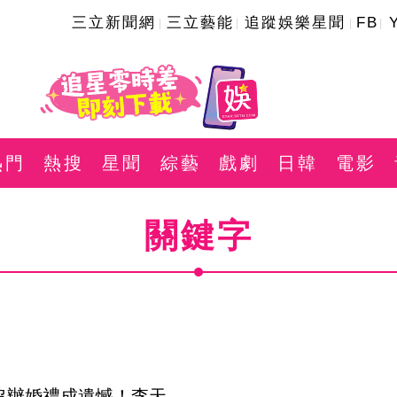
三立新聞網
三立藝能
追蹤娛樂星聞
FB
熱門
熱搜
星聞
綜藝
戲劇
日韓
電影
關鍵字
沒辦婚禮成遺憾！李天