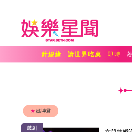
針線緣
請世界吃桌
即時
★
姚坤君
戲劇
女兒結婚