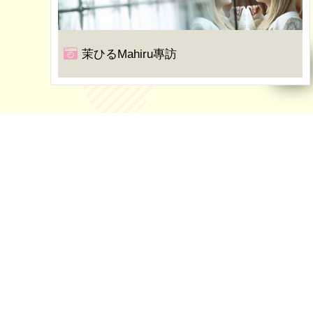
茉ひるMahiru專訪