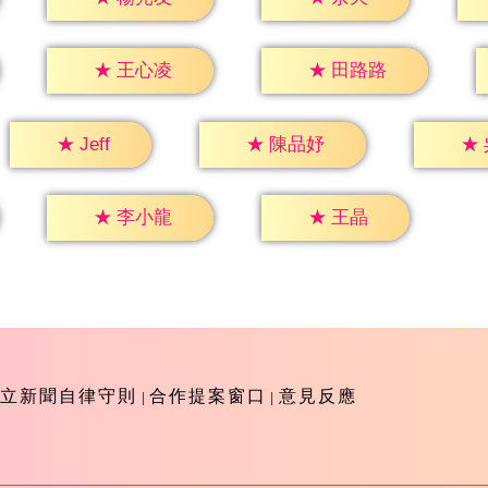
★
王心凌
★
田路路
★
Jeff
★
陳品妤
★
★
王晶
★
李小龍
立新聞自律守則
合作提案窗口
意見反應