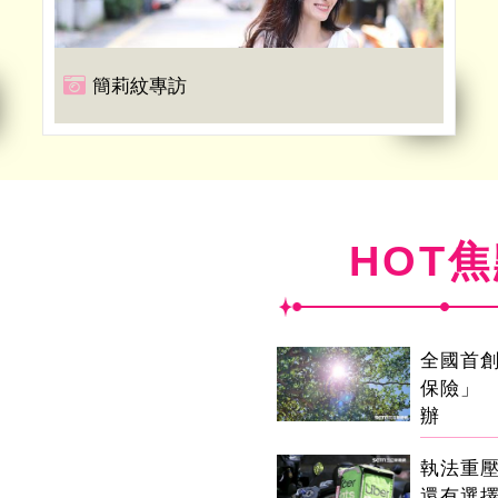
簡莉紋專訪
HOT
全國首
保險」 
辦
執法重
還有選