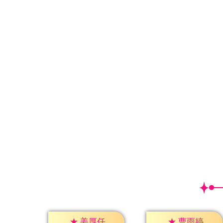
★
姜厚任
★
曹雨婷