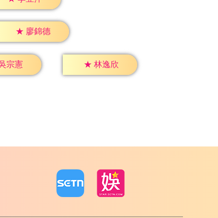
★
廖錦德
吳宗憲
★
林逸欣