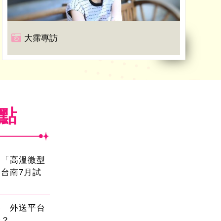
大霈專訪
焦點
創「高溫微型
台南7月試
壓 外送平台
擇？