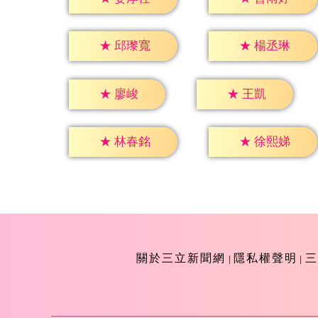
★
邱瓈寬
★
楊丞琳
★
廖峻
★
王凱
★
林春銘
★
徐熙娣
關於三立新聞網
隱私權聲明
三