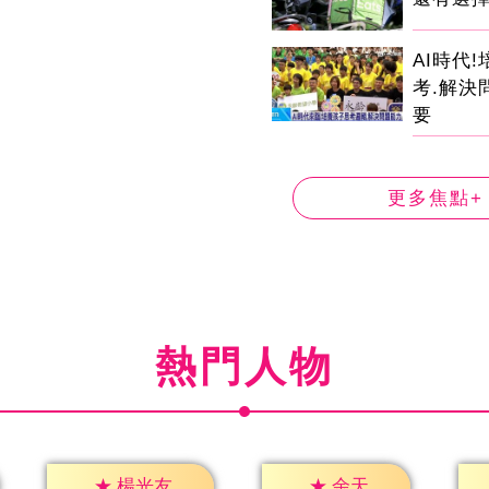
AI時代
考.解決
要
更多焦點+
熱門人物
★
余天
★
楊光友