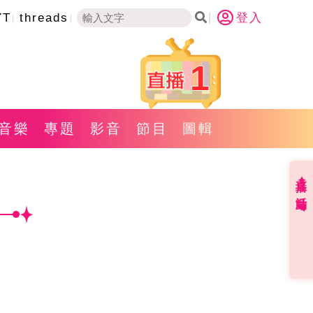
YT
threads
登入
1
音樂
專題
影音
節目
圖輯
直播✦活動