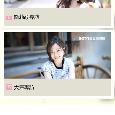
簡莉紋專訪
大霈專訪