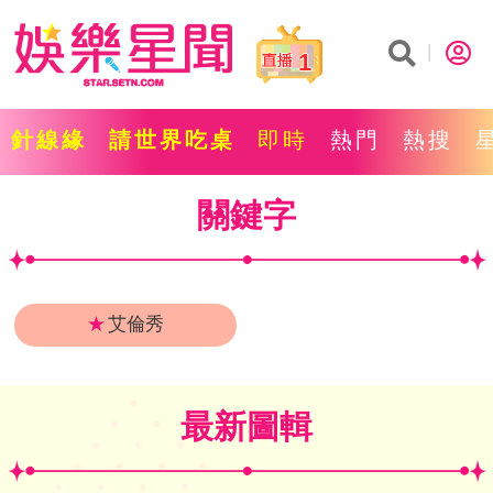
1
針線緣
請世界吃桌
即時
熱門
熱搜
關鍵字
★
艾倫秀
最新圖輯