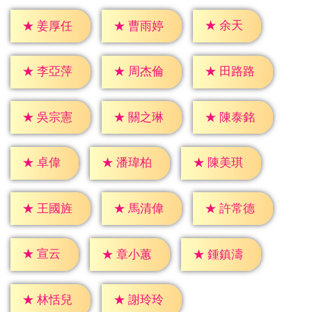
★
余天
★
姜厚任
★
曹雨婷
★
李亞萍
★
周杰倫
★
田路路
★
吳宗憲
★
關之琳
★
陳泰銘
★
卓偉
★
潘瑋柏
★
陳美琪
★
王國旌
★
馬清偉
★
許常德
★
宣云
★
章小蕙
★
鍾鎮濤
★
林恬兒
★
謝玲玲