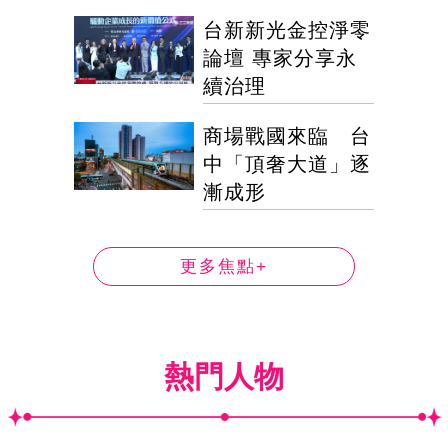
台新新光金控淨零
論壇 專家分享永
續治理
商場戰國來臨 台
中「頂奢大道」逐
漸成形
更多焦點+
熱門人物