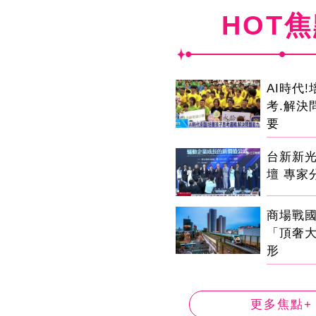
HOT
AI時代
考.解決
要
台新新
壇 專家
商場戰
「頂奢
形
更多焦點+