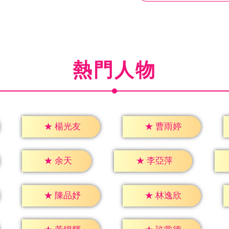
熱門人物
★
楊光友
★
曹雨婷
★
余天
★
李亞萍
★
陳品妤
★
林逸欣