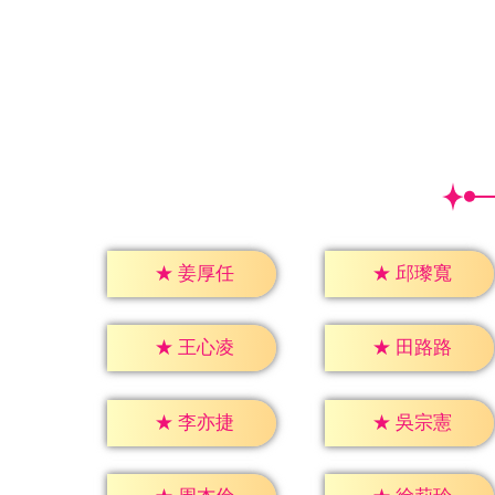
★
姜厚任
★
邱瓈寬
★
王心凌
★
田路路
★
李亦捷
★
吳宗憲