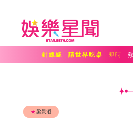
針線緣
請世界吃桌
即時
★
梁景滔