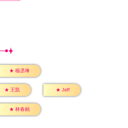
★
楊丞琳
★
Jeff
★
王凱
★
林春銘