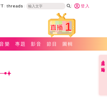
YT
threads
登入
1
音樂
專題
影音
節目
圖輯
直播✦活動