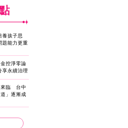
焦點
!培養孩子思
問題能力更重
光金控淨零論
分享永續治理
國來臨 台中
大道」逐漸成