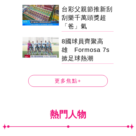
台彩父親節推新刮
刮樂千萬頭獎超
「爸」氣
8國球員齊聚高
雄 Formosa 7s
掀足球熱潮
更多焦點+
熱門人物