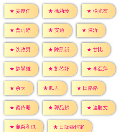
★
姜厚任
★
徐莉玲
★
楊光友
★
安迪
★
陳沂
★
曹雨婷
★
甘比
★
沈政男
★
陳凱韻
★
劉鑾雄
★
劉芯妤
★
李亞萍
★
余天
★
呱吉
★
田路路
★
蔡依珊
★
郭品超
★
連勝文
★
龜梨和也
★
日版張鈞甯