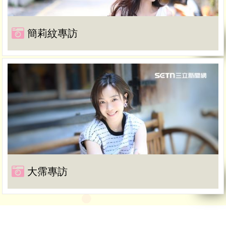
簡莉紋專訪
大霈專訪