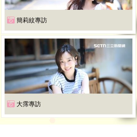
簡莉紋專訪
大霈專訪