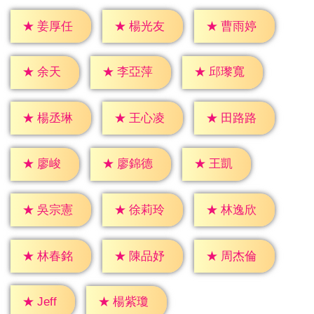
★
姜厚任
★
楊光友
★
曹雨婷
★
余天
★
李亞萍
★
邱瓈寬
★
楊丞琳
★
王心凌
★
田路路
★
廖峻
★
王凱
★
廖錦德
★
吳宗憲
★
徐莉玲
★
林逸欣
★
林春銘
★
陳品妤
★
周杰倫
★
Jeff
★
楊紫瓊