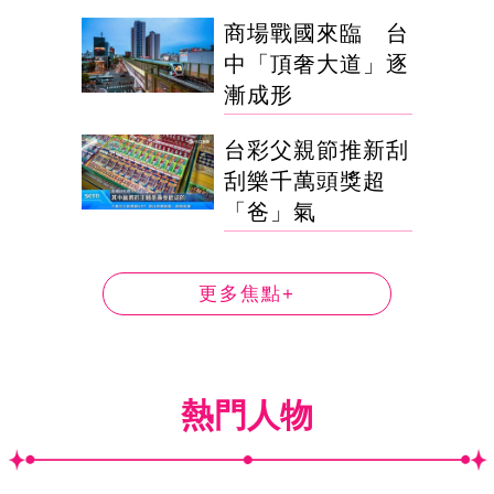
商場戰國來臨 台
中「頂奢大道」逐
漸成形
台彩父親節推新刮
刮樂千萬頭獎超
「爸」氣
更多焦點+
熱門人物