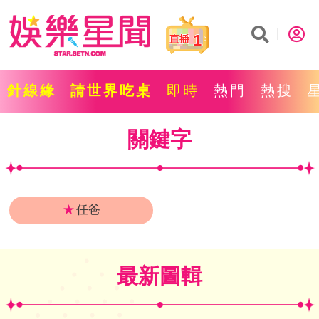
1
針線緣
請世界吃桌
即時
熱門
熱搜
關鍵字
★
任爸
最新圖輯