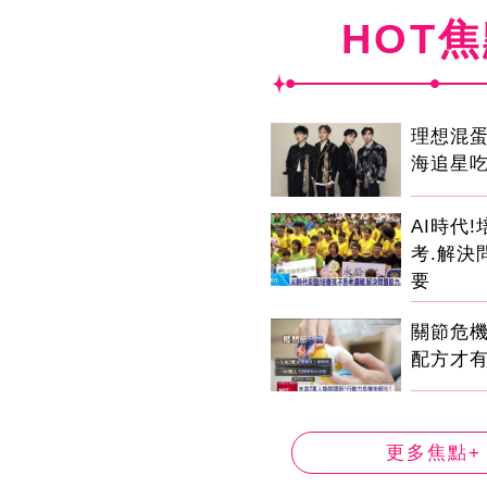
HOT
理想混
海追星
AI時代
考.解決
要
關節危
配方才
更多焦點+