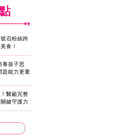
焦點
蛋號召粉絲跨
吃美食！
!培養孩子思
問題能力更重
機！醫籲完整
有關鍵守護力