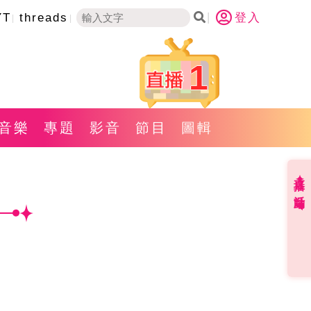
YT
threads
登入
1
音樂
專題
影音
節目
圖輯
直播✦活動