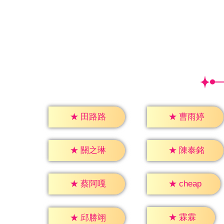
★
田路路
★
曹雨婷
★
關之琳
★
陳泰銘
★
cheap
★
蔡阿嘎
★
霖霖
★
邱勝翊