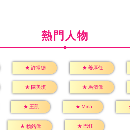
熱門人物
★
許常德
★
姜厚任
★
陳美琪
★
馬清偉
★
王凱
★
Mina
★
巴鈺
★
賴銘偉