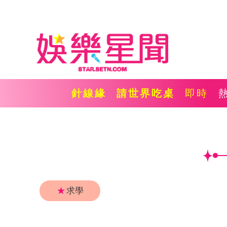
針線緣
請世界吃桌
即時
★
求學