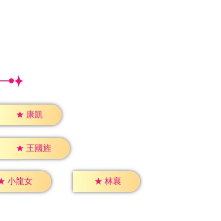
★
康凱
★
王國旌
★
林襄
★
小龍女