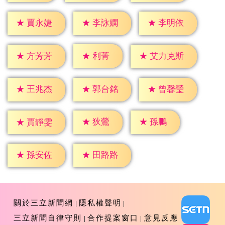
★
賈永婕
★
李詠嫻
★
李明依
★
利菁
★
方芳芳
★
艾力克斯
★
王兆杰
★
郭台銘
★
曾馨瑩
★
狄鶯
★
孫鵬
★
賈靜雯
★
孫安佐
★
田路路
關於三立新聞網
隱私權聲明
三立新聞自律守則
合作提案窗口
意見反應