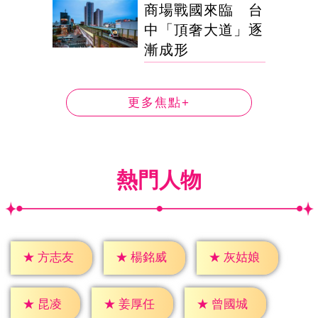
商場戰國來臨 台
中「頂奢大道」逐
漸成形
更多焦點+
熱門人物
★
方志友
★
楊銘威
★
灰姑娘
★
昆凌
★
姜厚任
★
曾國城