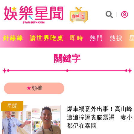
1
針線緣
請世界吃桌
即時
熱門
熱搜
關鍵字
★
頸椎
星聞
爆車禍意外出事！高山峰
遭追撞證實腦震盪　妻小
都仍在泰國