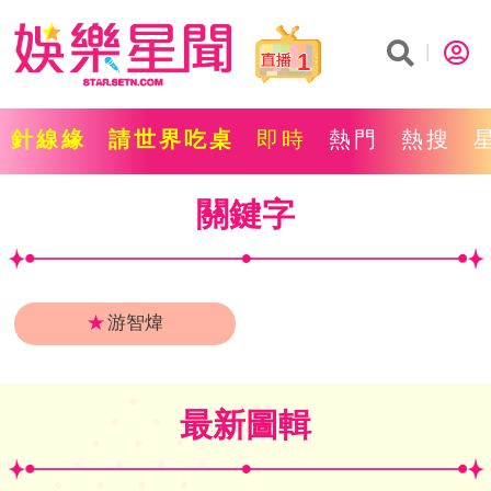
1
針線緣
請世界吃桌
即時
熱門
熱搜
關鍵字
★
游智煒
最新圖輯