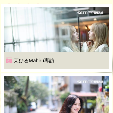
茉ひるMahiru專訪