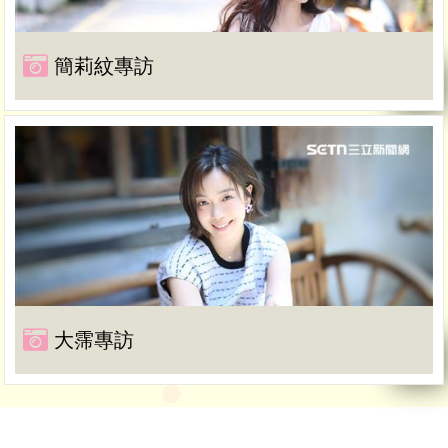
簡莉紋專訪
大霈專訪