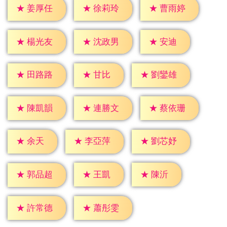
★
姜厚任
★
徐莉玲
★
曹雨婷
★
安迪
★
楊光友
★
沈政男
★
甘比
★
田路路
★
劉鑾雄
★
陳凱韻
★
連勝文
★
蔡依珊
★
余天
★
李亞萍
★
劉芯妤
★
王凱
★
陳沂
★
郭品超
★
許常德
★
蕭彤雯