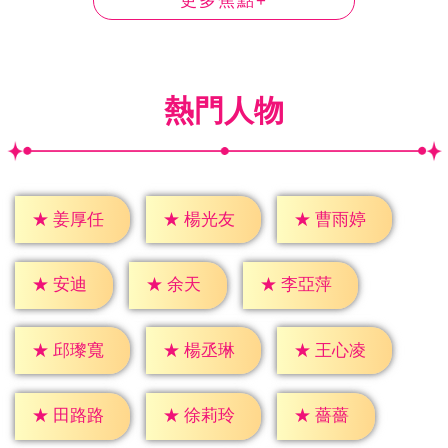
更多焦點+
熱門人物
★
姜厚任
★
楊光友
★
曹雨婷
★
安迪
★
余天
★
李亞萍
★
邱瓈寬
★
楊丞琳
★
王心凌
★
薔薔
★
田路路
★
徐莉玲