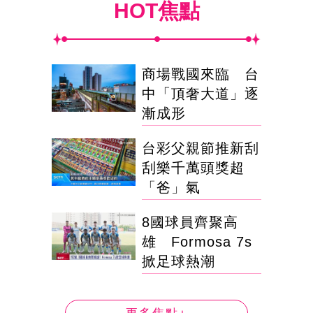
HOT焦點
商場戰國來臨 台
中「頂奢大道」逐
漸成形
台彩父親節推新刮
刮樂千萬頭獎超
「爸」氣
8國球員齊聚高
雄 Formosa 7s
掀足球熱潮