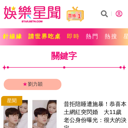
1
針線緣
請世界吃桌
即時
熱門
熱搜
關鍵字
★
劉力穎
星聞
昔拒陪睡遭施暴！恭喜本
土網紅突閃婚　大11歲
老公身份曝光：很大的決
定