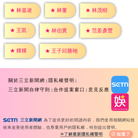
★
林董
★
林嘉凌
★
林茂樹
★
王凱
★
林伯實
★
范姜彥豐
★
粿粿
★
王子邱勝翊
關於三立新聞網
隱私權聲明
三立新聞自律守則
合作提案窗口
意見反應
三立新聞網
為了提供更好的閱讀內容，我們使用相關網站技
Copyright ©2026 Sanlih E-Television All Rights
術來改善使用者體驗，也尊重用戶的隱私權，特別提出聲明。
Reserved 版權所有 盜用必究 台北市內湖區舊宗路一段159
了解最新隱私權聲明
知道了
號 02-8792-8888