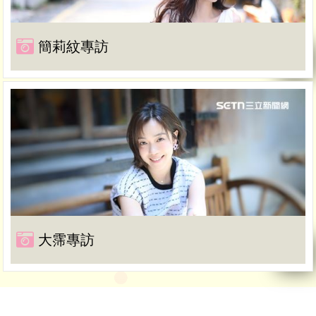
簡莉紋專訪
大霈專訪