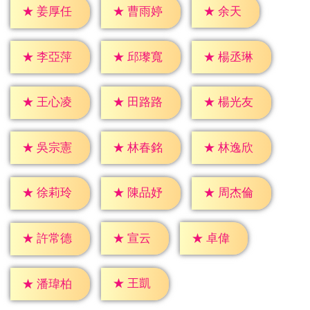
★
余天
★
姜厚任
★
曹雨婷
★
李亞萍
★
邱瓈寬
★
楊丞琳
★
王心凌
★
田路路
★
楊光友
★
吳宗憲
★
林春銘
★
林逸欣
★
徐莉玲
★
陳品妤
★
周杰倫
★
宣云
★
卓偉
★
許常德
★
王凱
★
潘瑋柏