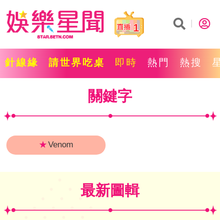
1
針線緣
請世界吃桌
即時
熱門
熱搜
關鍵字
★
Venom
最新圖輯