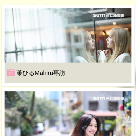
茉ひるMahiru專訪