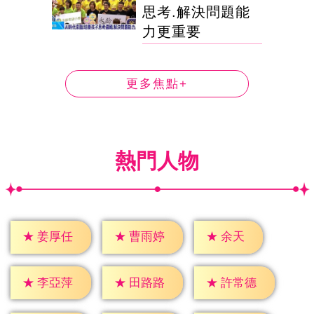
思考.解決問題能
力更重要
更多焦點+
熱門人物
★
余天
★
姜厚任
★
曹雨婷
★
李亞萍
★
田路路
★
許常德