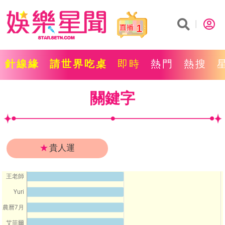
1
針線緣
請世界吃桌
即時
熱門
熱搜
關鍵字
★
貴人運
王老師
Yuri
農曆7月
艾菲爾