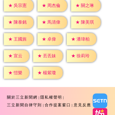
★
吳宗憲
★
周杰倫
★
關之琳
★
陳泰銘
★
馬清偉
★
陳美琪
★
卓偉
★
王國旌
★
潘瑋柏
★
宣云
★
丟丟妹
★
徐莉玲
★
愷樂
★
楊紫瓊
關於三立新聞網
隱私權聲明
三立新聞自律守則
合作提案窗口
意見反應