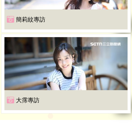
簡莉紋專訪
大霈專訪