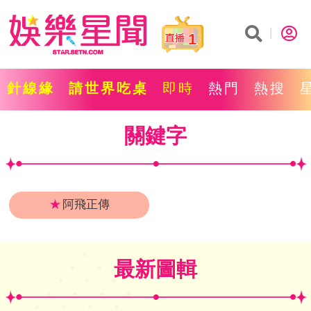
1
針線緣
請世界吃桌
即時
熱門
熱搜
關鍵字
★
阿飛正傳
最新圖輯