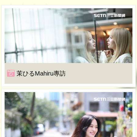
茉ひるMahiru專訪