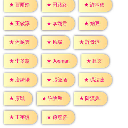
★
曹雨婷
★
田路路
★
許常德
★
納豆
★
王敏淳
★
李翊君
★
檢場
★
潘越雲
★
許景淳
★
建文
★
李多慧
★
Joeman
★
唐綺陽
★
張韶涵
★
瑪法達
★
康凱
★
許效舜
★
陳漢典
★
王宇婕
★
孫燕姿