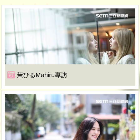
茉ひるMahiru專訪