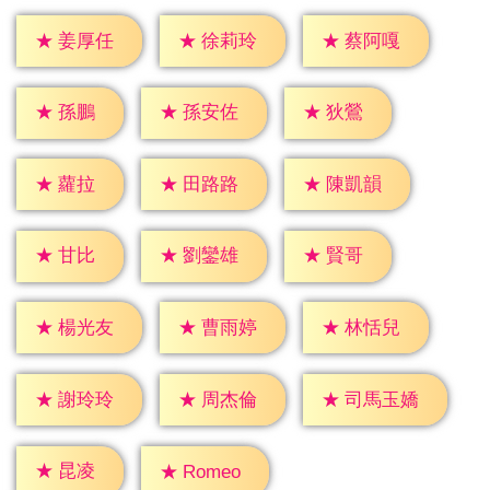
★
姜厚任
★
徐莉玲
★
蔡阿嘎
★
孫鵬
★
狄鶯
★
孫安佐
★
蘿拉
★
田路路
★
陳凱韻
★
甘比
★
賢哥
★
劉鑾雄
★
楊光友
★
曹雨婷
★
林恬兒
★
謝玲玲
★
周杰倫
★
司馬玉嬌
★
昆凌
★
Romeo