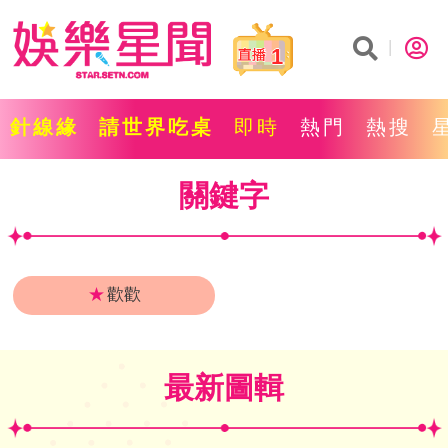
1
針線緣
請世界吃桌
即時
熱門
熱搜
關鍵字
★
歡歡
最新圖輯