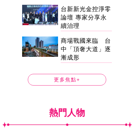
台新新光金控淨零
論壇 專家分享永
續治理
商場戰國來臨 台
中「頂奢大道」逐
漸成形
更多焦點+
熱門人物