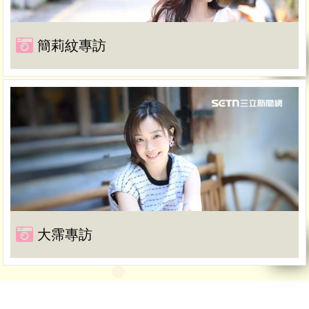
簡莉紋專訪
大霈專訪