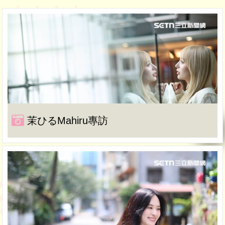
茉ひるMahiru專訪