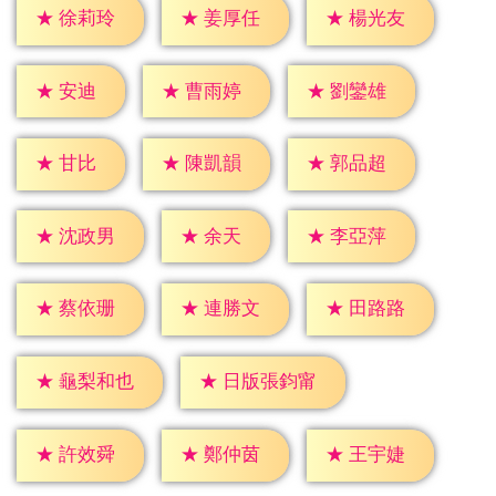
★
徐莉玲
★
姜厚任
★
楊光友
★
安迪
★
曹雨婷
★
劉鑾雄
★
甘比
★
陳凱韻
★
郭品超
★
余天
★
沈政男
★
李亞萍
★
蔡依珊
★
連勝文
★
田路路
★
龜梨和也
★
日版張鈞甯
★
許效舜
★
鄭仲茵
★
王宇婕