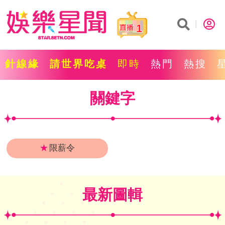
1
針線緣
請世界吃桌
即時
熱門
熱搜
關鍵字
★
限薪令
最新圖輯