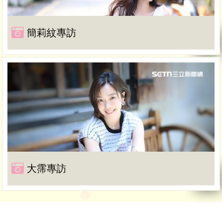
簡莉紋專訪
大霈專訪