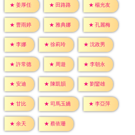
★
姜厚任
★
田路路
★
楊光友
★
曹雨婷
★
雅典娜
★
孔麗梅
★
李娜
★
徐莉玲
★
沈政男
★
周遊
★
許常德
★
李朝永
★
安迪
★
陳凱韻
★
劉鑾雄
★
甘比
★
李亞萍
★
司馬玉嬌
★
余天
★
蔡依珊