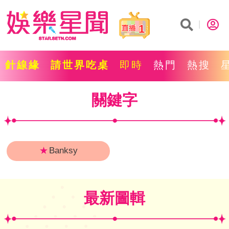
1
針線緣
請世界吃桌
即時
熱門
熱搜
關鍵字
★
Banksy
最新圖輯