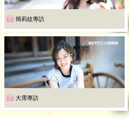
簡莉紋專訪
大霈專訪