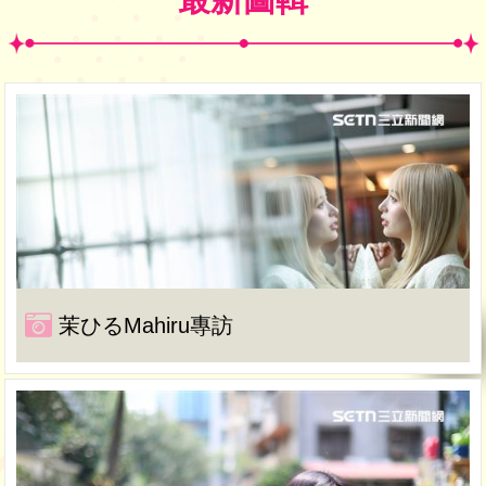
茉ひるMahiru專訪