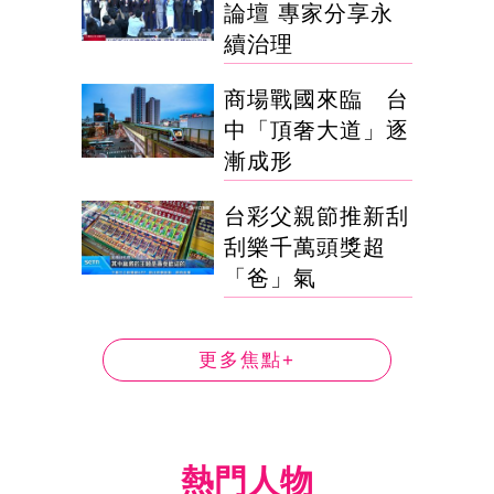
論壇 專家分享永
續治理
商場戰國來臨 台
中「頂奢大道」逐
漸成形
台彩父親節推新刮
刮樂千萬頭獎超
「爸」氣
更多焦點+
熱門人物