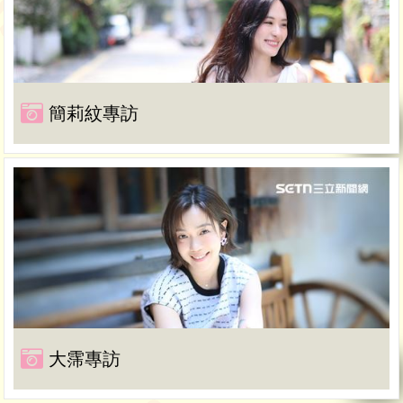
簡莉紋專訪
大霈專訪