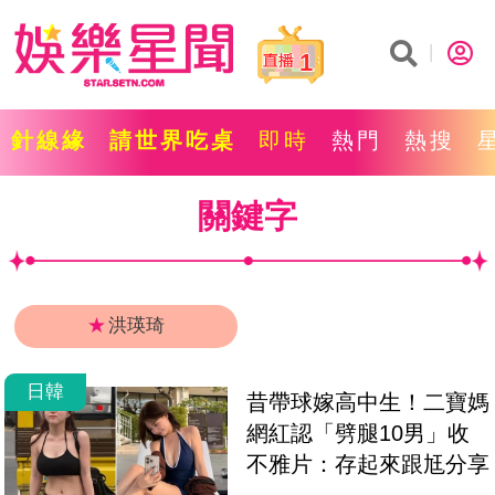
1
針線緣
請世界吃桌
即時
熱門
熱搜
關鍵字
★
洪瑛琦
日韓
昔帶球嫁高中生！二寶媽
網紅認「劈腿10男」收
不雅片：存起來跟尪分享