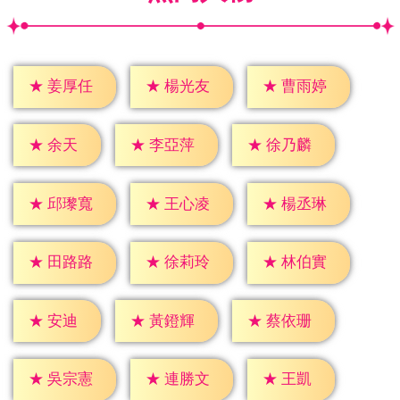
★
姜厚任
★
楊光友
★
曹雨婷
★
余天
★
李亞萍
★
徐乃麟
★
邱瓈寬
★
王心凌
★
楊丞琳
★
田路路
★
徐莉玲
★
林伯實
★
安迪
★
黃鐙輝
★
蔡依珊
★
王凱
★
吳宗憲
★
連勝文