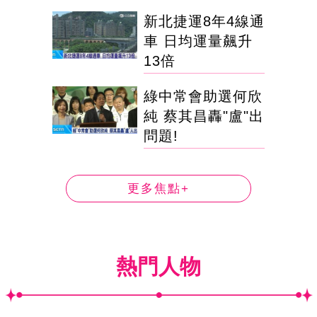
新北捷運8年4線通
車 日均運量飆升
13倍
綠中常會助選何欣
純 蔡其昌轟"盧"出
問題!
更多焦點+
熱門人物