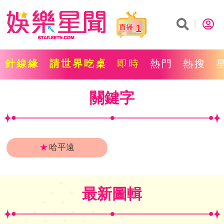
1
針線緣
請世界吃桌
即時
熱門
熱搜
關鍵字
★
哈平遠
最新圖輯