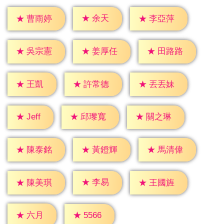
★
余天
★
曹雨婷
★
李亞萍
★
吳宗憲
★
姜厚任
★
田路路
★
王凱
★
許常德
★
丟丟妹
★
Jeff
★
邱瓈寬
★
關之琳
★
陳泰銘
★
黃鐙輝
★
馬清偉
★
李易
★
陳美琪
★
王國旌
★
六月
★
5566