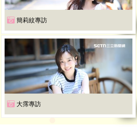
簡莉紋專訪
大霈專訪