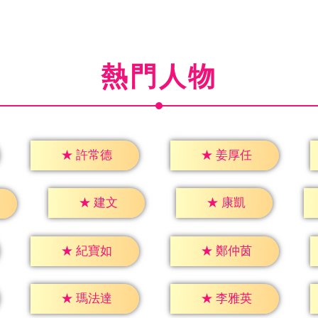
熱門人物
★
許常德
★
姜厚任
★
建文
★
康凱
★
紀寶如
★
鄭仲茵
★
瑪法達
★
李雅英