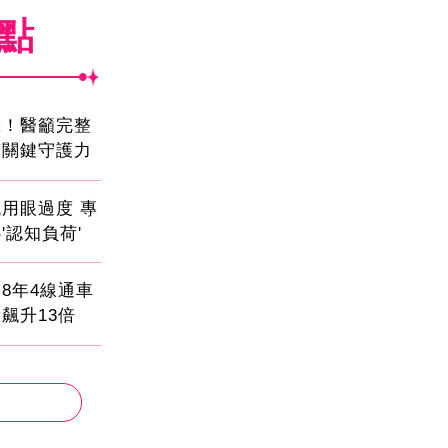
焦點
機！醫籲完整
有關鍵守護力
用眼過度 專
'認知負荷'
8年4線通車
飆升13倍