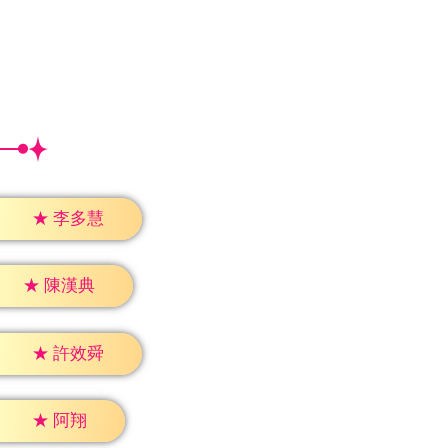
★
李多慧
★
陳漢典
★
許效舜
★
阿翔