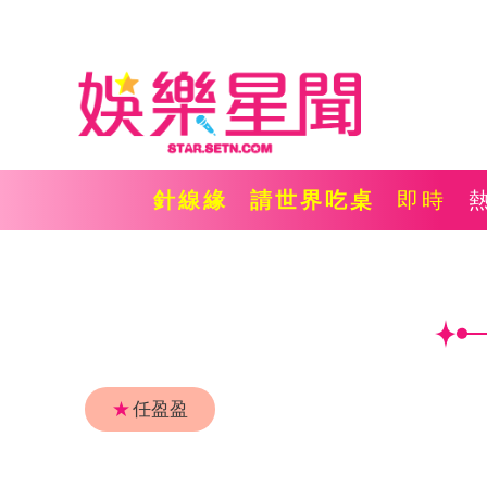
針線緣
請世界吃桌
即時
★
任盈盈