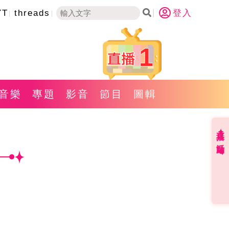
YT
threads
登入
1
音樂
專題
影音
節目
圖輯
直播✦活動