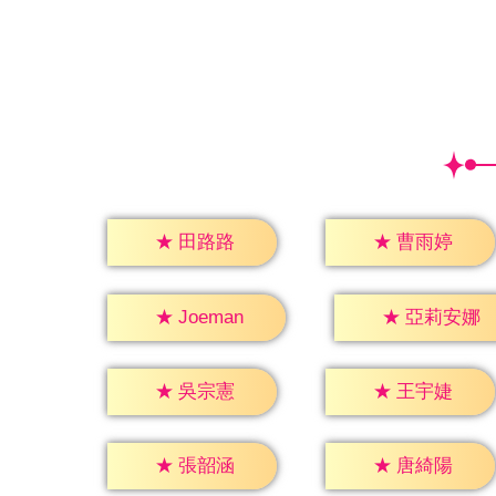
★
田路路
★
曹雨婷
★
Joeman
★
亞莉安娜
★
吳宗憲
★
王宇婕
★
張韶涵
★
唐綺陽