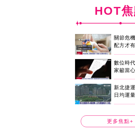
HOT
關節危
配方才
數位時代
家籲當心
新北捷運
日均運量
更多焦點+