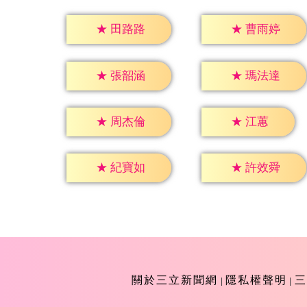
★
田路路
★
曹雨婷
★
張韶涵
★
瑪法達
★
江蕙
★
周杰倫
★
紀寶如
★
許效舜
關於三立新聞網
隱私權聲明
三