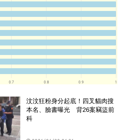
0.7
0.8
0.9
1
汶汶狂粉身分起底！四叉貓肉搜
本名、臉書曝光　背26案竊盜前
科