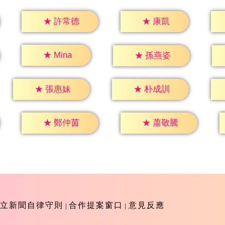
★
康凱
★
許常德
★
Mina
★
孫燕姿
★
張惠妹
★
朴成訓
★
鄭仲茵
★
蕭敬騰
立新聞自律守則
合作提案窗口
意見反應