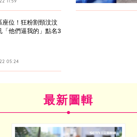
2 11:59
區座位！狂粉割頸汶汶
吼「他們逼我的」點名3
22 05:24
最新圖輯