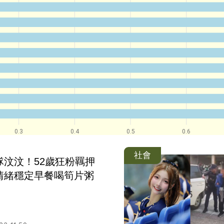
0.3
0.4
0.5
0.6
社會
隊汶汶！52歲狂粉羈押
情緒穩定早餐喝筍片粥