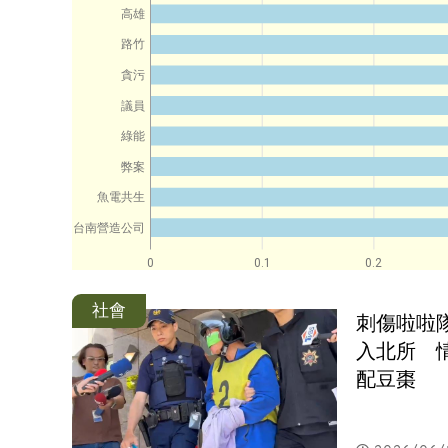
高雄
路竹
貪污
議員
綠能
弊案
魚電共生
台南營造公司
0
0.1
0.2
社會
刺傷啦啦
入北所　
配豆棗