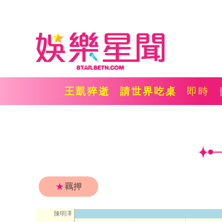
王凱猝逝
請世界吃桌
即時
★
羈押
陳明澤