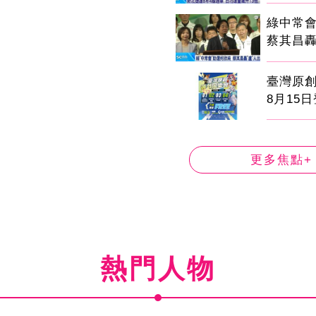
綠中常
蔡其昌轟
臺灣原
8月15
更多焦點+
熱門人物