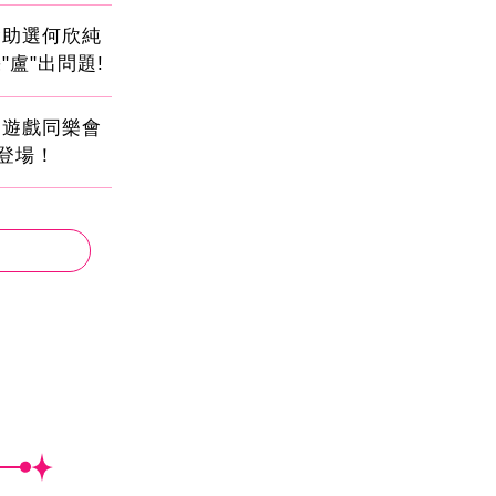
會助選何欣純
"盧"出問題!
創遊戲同樂會
日登場！