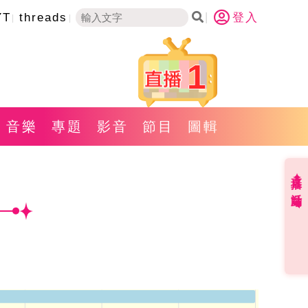
YT
threads
登入
1
音樂
專題
影音
節目
圖輯
直播✦活動