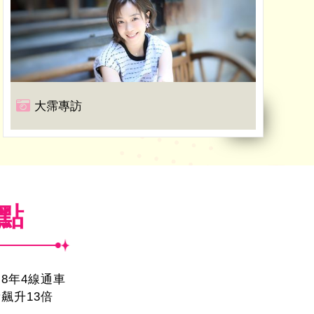
大霈專訪
焦點
8年4線通車
飆升13倍