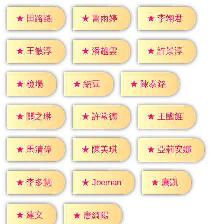
★
田路路
★
曹雨婷
★
李翊君
★
王敏淳
★
潘越雲
★
許景淳
★
檢場
★
納豆
★
陳泰銘
★
關之琳
★
許常德
★
王國旌
★
馬清偉
★
陳美琪
★
亞莉安娜
★
康凱
★
李多慧
★
Joeman
★
建文
★
唐綺陽