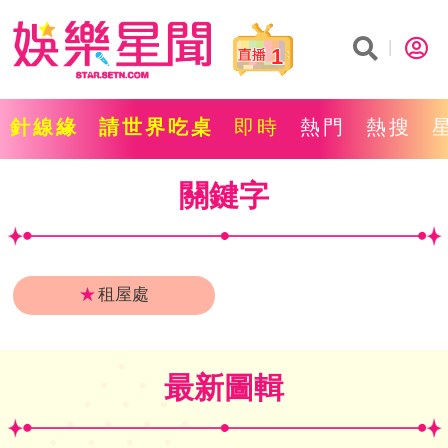
1
針線緣
請世界吃桌
即時
熱門
熱搜
關鍵字
★
租屋處
最新圖輯