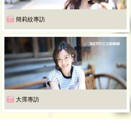
簡莉紋專訪
大霈專訪