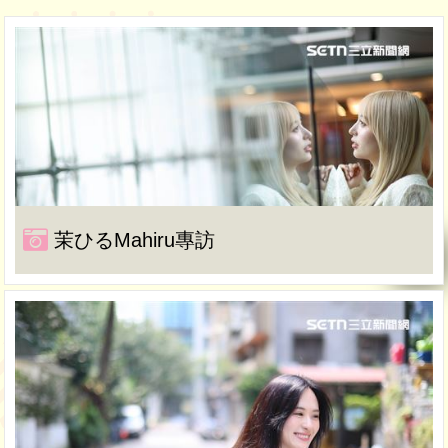
茉ひるMahiru專訪