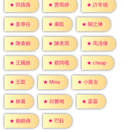
★
田路路
★
曹雨婷
★
許常德
★
康凱
★
姜厚任
★
關之琳
★
陳泰銘
★
陳美琪
★
馬清偉
★
cheap
★
王國旌
★
蔡阿嘎
★
王凱
★
Mina
★
小龍女
★
林襄
★
霖霖
★
邱勝翊
★
巴鈺
★
賴銘偉