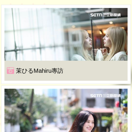
茉ひるMahiru專訪