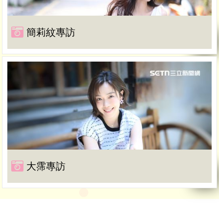
簡莉紋專訪
大霈專訪