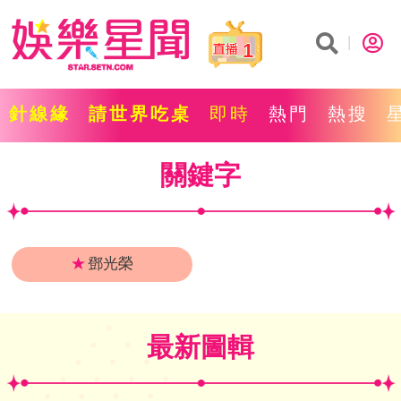
1
針線緣
請世界吃桌
即時
熱門
熱搜
關鍵字
★
鄧光榮
最新圖輯