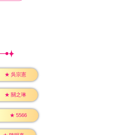
★
吳宗憲
★
關之琳
★
5566