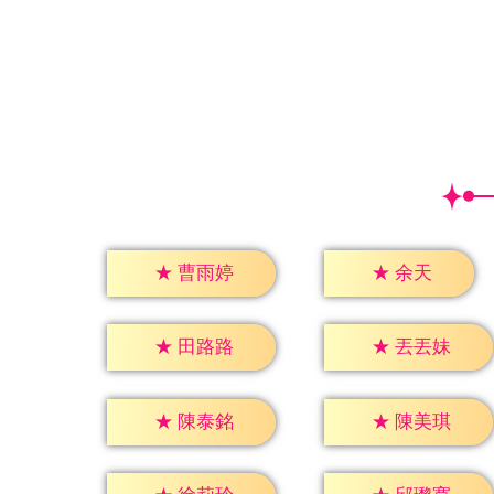
★
余天
★
曹雨婷
★
田路路
★
丟丟妹
★
陳泰銘
★
陳美琪