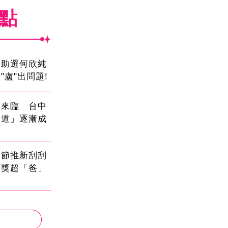
焦點
會助選何欣純
"盧"出問題!
國來臨 台中
大道」逐漸成
親節推新刮刮
頭獎超「爸」