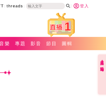
YT
threads
登入
1
音樂
專題
影音
節目
圖輯
直播✦活動