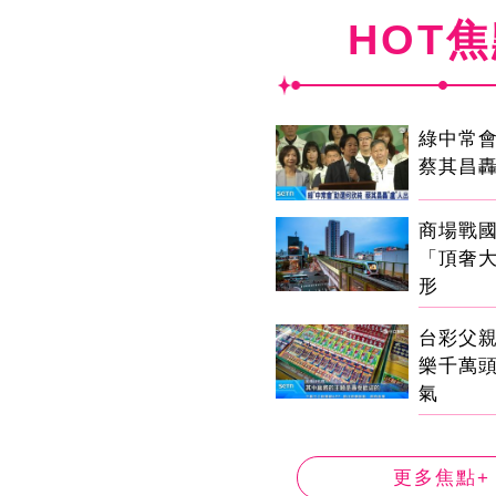
HOT
綠中常
蔡其昌轟
商場戰
「頂奢
形
台彩父
樂千萬
氣
更多焦點+