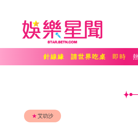
針線緣
請世界吃桌
即時
★
艾叻沙