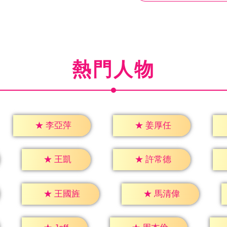
熱門人物
★
李亞萍
★
姜厚任
★
王凱
★
許常德
★
王國旌
★
馬清偉