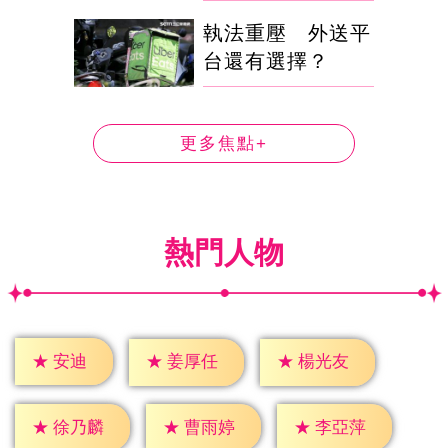
執法重壓 外送平
台還有選擇？
更多焦點+
熱門人物
★
安迪
★
姜厚任
★
楊光友
★
徐乃麟
★
曹雨婷
★
李亞萍