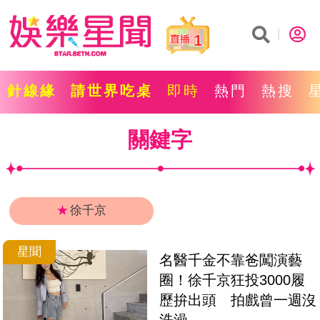
1
針線緣
請世界吃桌
即時
熱門
熱搜
關鍵字
★
徐千京
星聞
名醫千金不靠爸闖演藝
圈！徐千京狂投3000履
歷拚出頭　拍戲曾一週沒
洗澡