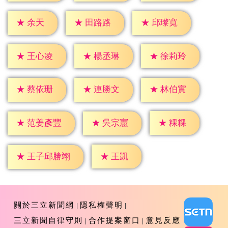
★
余天
★
田路路
★
邱瓈寬
★
王心凌
★
楊丞琳
★
徐莉玲
★
蔡依珊
★
連勝文
★
林伯實
★
粿粿
★
吳宗憲
★
范姜彥豐
★
王凱
★
王子邱勝翊
關於三立新聞網
隱私權聲明
三立新聞自律守則
合作提案窗口
意見反應