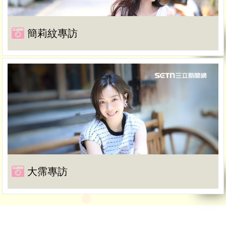
簡莉紋專訪
大霈專訪