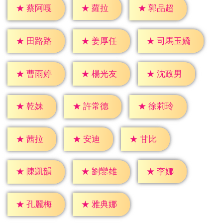
★
蘿拉
★
蔡阿嘎
★
郭品超
★
田路路
★
姜厚任
★
司馬玉嬌
★
曹雨婷
★
楊光友
★
沈政男
★
乾妹
★
許常德
★
徐莉玲
★
茜拉
★
安迪
★
甘比
★
李娜
★
陳凱韻
★
劉鑾雄
★
孔麗梅
★
雅典娜