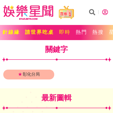
1
針線緣
請世界吃桌
即時
熱門
熱搜
關鍵字
★
彰化分局
最新圖輯