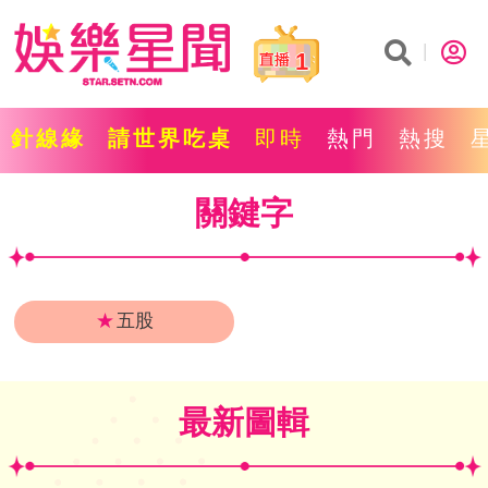
1
針線緣
請世界吃桌
即時
熱門
熱搜
關鍵字
★
五股
最新圖輯