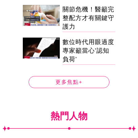
關節危機！醫籲完
整配方才有關鍵守
護力
數位時代用眼過度
專家籲當心'認知
負荷'
更多焦點+
熱門人物