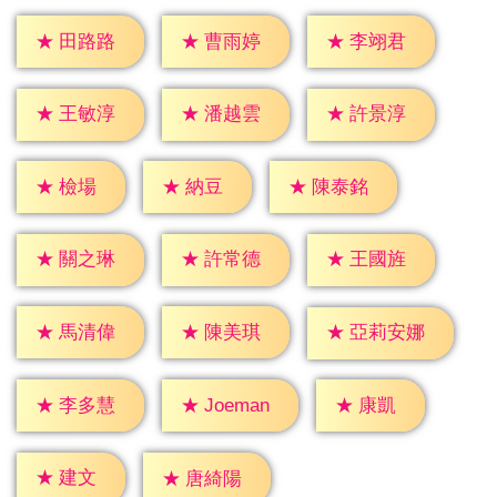
★
田路路
★
曹雨婷
★
李翊君
★
王敏淳
★
潘越雲
★
許景淳
★
檢場
★
納豆
★
陳泰銘
★
關之琳
★
許常德
★
王國旌
★
馬清偉
★
陳美琪
★
亞莉安娜
★
康凱
★
李多慧
★
Joeman
★
建文
★
唐綺陽