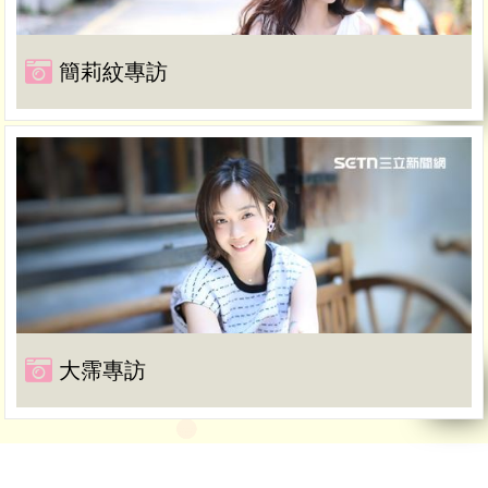
簡莉紋專訪
大霈專訪