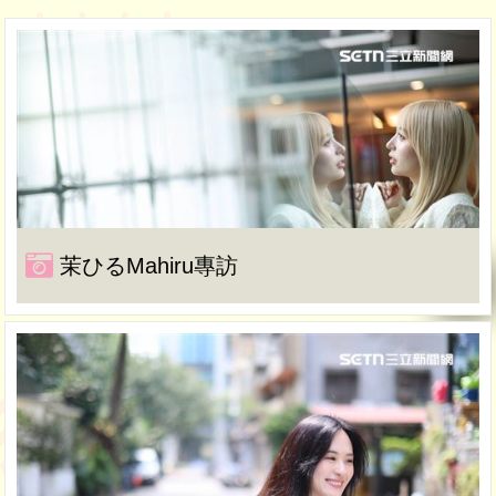
茉ひるMahiru專訪