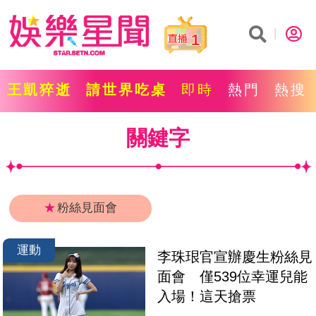
1
王凱猝逝
請世界吃桌
即時
熱門
熱搜
關鍵字
★
粉絲見面會
運動
李珠珢官宣辦慶生粉絲見
面會　僅539位幸運兒能
入場！這天搶票