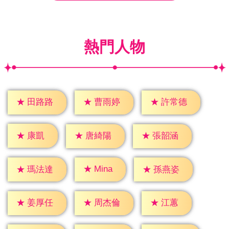
熱門人物
★
田路路
★
曹雨婷
★
許常德
★
康凱
★
唐綺陽
★
張韶涵
★
Mina
★
瑪法達
★
孫燕姿
★
江蕙
★
姜厚任
★
周杰倫