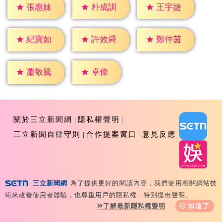
★
張惠妹
★
朴成訓
★
王宇婕
★
紀寶如
★
許效舜
★
鄭仲茵
★
卓偉
★
蕭敬騰
關於三立新聞網
隱私權聲明
三立新聞自律守則
合作提案窗口
意見反應
三立新聞網
為了提供更好的閱讀內容，我們使用相關網站技
Copyright ©2026 Sanlih E-Television All Rights
術來改善使用者體驗，也尊重用戶的隱私權，特別提出聲明。
Reserved 版權所有 盜用必究 台北市內湖區舊宗路一段159
了解最新隱私權聲明
知道了
號 02-8792-8888