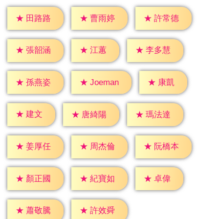
★
田路路
★
曹雨婷
★
許常德
★
江蕙
★
張韶涵
★
李多慧
★
康凱
★
孫燕姿
★
Joeman
★
建文
★
唐綺陽
★
瑪法達
★
姜厚任
★
周杰倫
★
阮橋本
★
卓偉
★
顏正國
★
紀寶如
★
蕭敬騰
★
許效舜