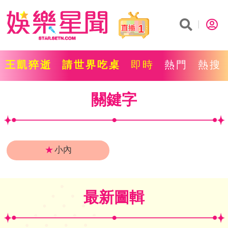
1
王凱猝逝
請世界吃桌
即時
熱門
熱搜
關鍵字
★
小內
最新圖輯