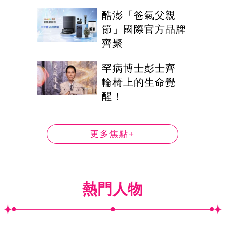
酷澎「爸氣父親
節」國際官方品牌
齊聚
罕病博士彭士齊
輪椅上的生命覺
醒！
更多焦點+
熱門人物