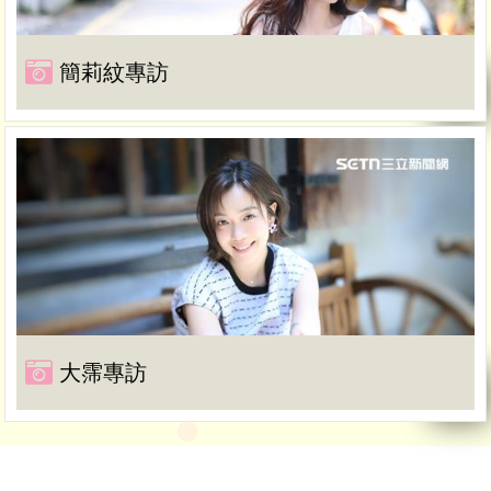
簡莉紋專訪
大霈專訪