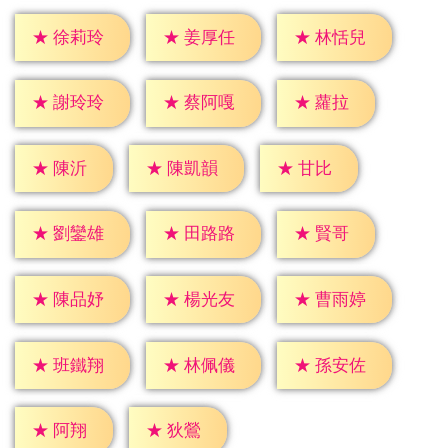
★
徐莉玲
★
姜厚任
★
林恬兒
★
蘿拉
★
謝玲玲
★
蔡阿嘎
★
陳沂
★
甘比
★
陳凱韻
★
賢哥
★
劉鑾雄
★
田路路
★
陳品妤
★
楊光友
★
曹雨婷
★
班鐵翔
★
林佩儀
★
孫安佐
★
阿翔
★
狄鶯