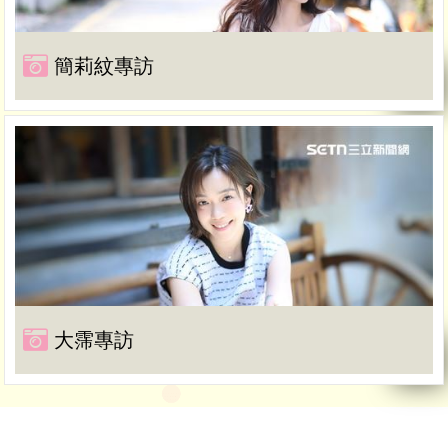
簡莉紋專訪
大霈專訪