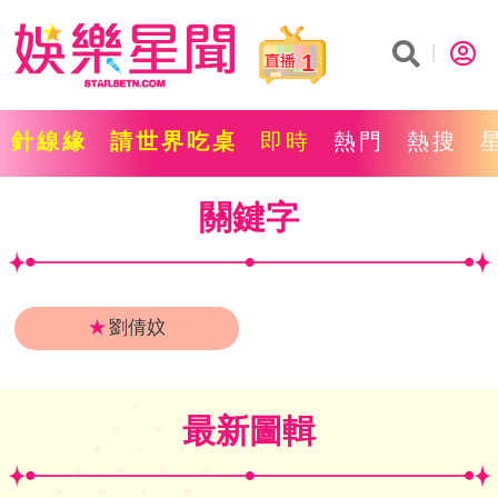
1
針線緣
請世界吃桌
即時
熱門
熱搜
關鍵字
★
劉倩妏
最新圖輯