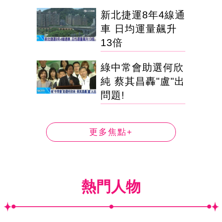
新北捷運8年4線通
車 日均運量飆升
13倍
綠中常會助選何欣
純 蔡其昌轟"盧"出
問題!
更多焦點+
熱門人物