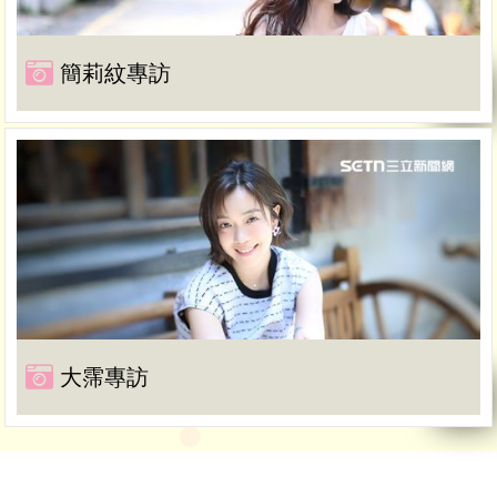
簡莉紋專訪
大霈專訪