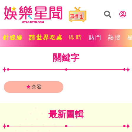
1
針線緣
請世界吃桌
即時
熱門
熱搜
關鍵字
★
突發
最新圖輯