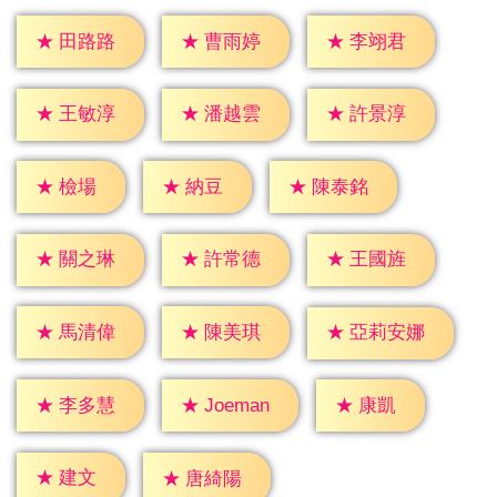
★
田路路
★
曹雨婷
★
李翊君
★
王敏淳
★
潘越雲
★
許景淳
★
檢場
★
納豆
★
陳泰銘
★
關之琳
★
許常德
★
王國旌
★
馬清偉
★
陳美琪
★
亞莉安娜
★
康凱
★
李多慧
★
Joeman
★
建文
★
唐綺陽