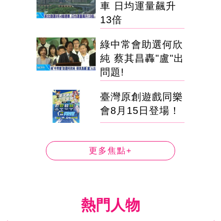
車 日均運量飆升
13倍
綠中常會助選何欣
純 蔡其昌轟"盧"出
問題!
臺灣原創遊戲同樂
會8月15日登場！
更多焦點+
熱門人物