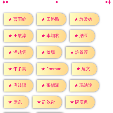
★
曹雨婷
★
田路路
★
許常德
★
納豆
★
王敏淳
★
李翊君
★
檢場
★
潘越雲
★
許景淳
★
建文
★
李多慧
★
Joeman
★
唐綺陽
★
張韶涵
★
瑪法達
★
康凱
★
許效舜
★
陳漢典