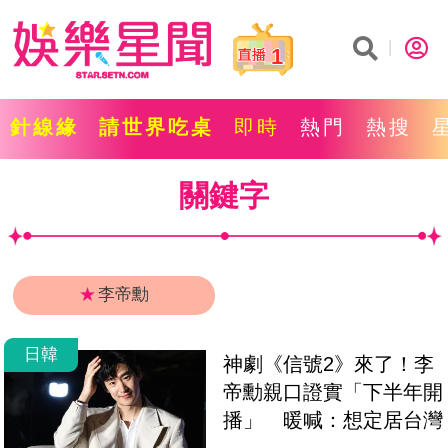
1
針線緣
請世界吃桌
即時
熱門
熱搜
關鍵字
★
李帝勳
日韓
神劇《信號2》來了！李
帝勳親口證實「下半年開
播」　暖喊：想定居台灣