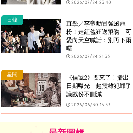
2026/07/24 23:40
日韓
直擊／李帝勳冒強風寵
粉！走紅毯狂送飛吻　可
愛向天空喊話：別再下雨
囉
2026/07/24 21:33
星聞
《信號2》要來了！播出
日期曝光　趙震雄犯罪爭
議戲份不刪減
2026/06/30 15:33
最新圖輯