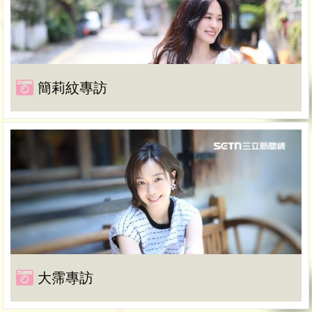
簡莉紋專訪
大霈專訪